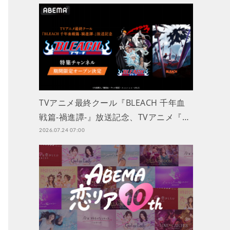
TVアニメ最終クール『BLEACH 千年血
戦篇-禍進譚-』放送記念、TVアニメ『…
2026.07.24 07:00