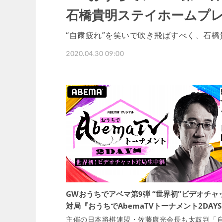
石橋貴明ステイホームプレ
“自粛疲れ”を笑いで吹き飛ばすべく、石橋
2020.04.30 09:00
GWおうちでアベマ第9弾 “世界初”ビデオチャ
対局『おうちでAbemaTVトーナメント2DAY
主催の日本将棋連盟・佐藤康光会長も太鼓判「