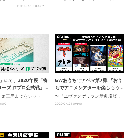
2020.04.27 04:32
A」にて、2020年度「将
GWおうちでアベマ第7弾 『おう
ーズ JTプロ公式戦」…
ちでアニメシアターを楽しもう…
ら第三局までをシャト…
〜『ヱヴァンゲリヲン新劇場版…
0:00
2020.04.24 09:00