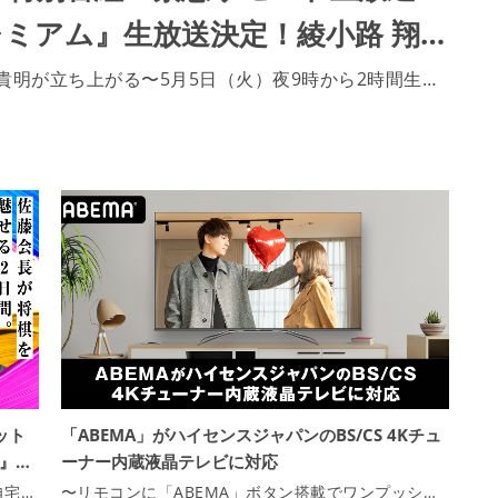
ミアム』生放送決定！綾小路 翔…
貴明が立ち上がる〜5月5日（火）夜9時から2時間生…
ット
「ABEMA」がハイセンスジャパンのBS/CS 4Kチュ
S』…
ーナー内蔵液晶テレビに対応
自宅…
〜リモコンに「ABEMA」ボタン搭載でワンプッシ…