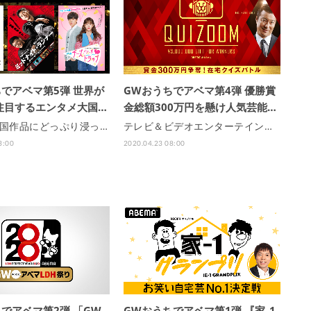
でアベマ第5弾 世界が
GWおうちでアベマ第4弾 優勝賞
注目するエンタメ大国…
金総額300万円を懸け人気芸能…
韓国作品にどっぷり浸っ…
テレビ＆ビデオエンターテイン…
3:00
2020.04.23 08:00
でアベマ第2弾 「GW
GWおうちでアベマ第1弾 『家₋1