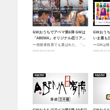
GWおうちでアベマ第6弾 GWは
GWおうち
「ABEMA」オリジナル恋リア…
いま最も
〜視聴者投票でも選ばれた、「…
〜GWは
2020.04.24 06:00
2020.04.24 0
GWおうちでアベマ第3弾 10名以
GWおうち