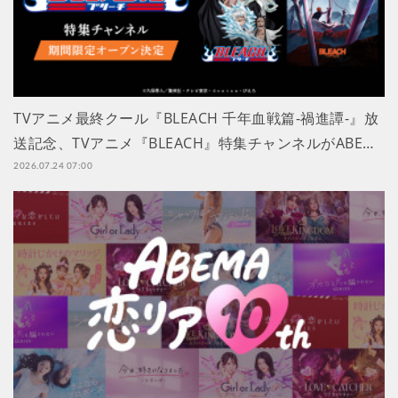
TVアニメ最終クール『BLEACH 千年血戦篇-禍進譚-』放
送記念、TVアニメ『BLEACH』特集チャンネルがABE…
2026.07.24 07:00