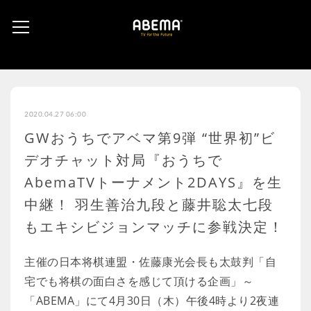
2020.04.27 06:00
GWおうちでアベマ第9弾 “世界初”ビ
デオチャット対局『おうちで
AbemaTVトーナメント2DAYS』を生
中継！ 羽生善治九段と藤井聡太七段
もエキシビジョンマッチに参戦決定！
主催の日本将棋連盟・佐藤康光会長も太鼓判「自
宅でも将棋の面白さを感じて頂ける企画」～
「ABEMA」にて4月30日（木）午後4時より2夜連