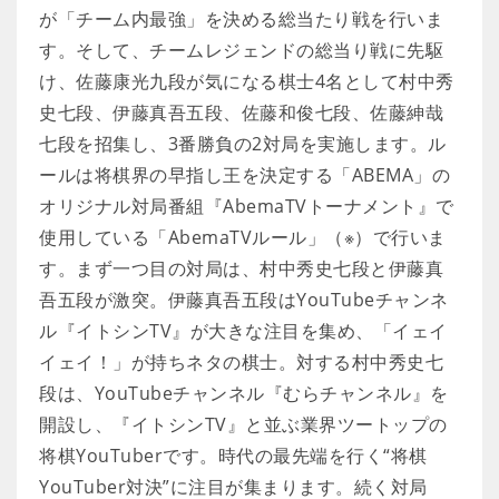
が「チーム内最強」を決める総当たり戦を行いま
す。そして、チームレジェンドの総当り戦に先駆
け、佐藤康光九段が気になる棋士4名として村中秀
史七段、伊藤真吾五段、佐藤和俊七段、佐藤紳哉
七段を招集し、3番勝負の2対局を実施します。ル
ールは将棋界の早指し王を決定する「ABEMA」の
オリジナル対局番組『AbemaTVトーナメント』で
使用している「AbemaTVルール」（※）で行いま
す。まず一つ目の対局は、村中秀史七段と伊藤真
吾五段が激突。伊藤真吾五段はYouTubeチャンネ
ル『イトシンTV』が大きな注目を集め、「イェイ
イェイ！」が持ちネタの棋士。対する村中秀史七
段は、YouTubeチャンネル『むらチャンネル』を
開設し、『イトシンTV』と並ぶ業界ツートップの
将棋YouTuberです。時代の最先端を行く“将棋
YouTuber対決”に注目が集まります。続く対局