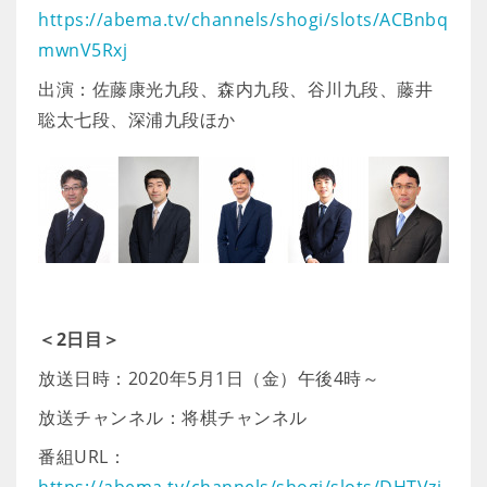
https://abema.tv/channels/shogi/slots/ACBnbq
mwnV5Rxj
出演：佐藤康光九段、森内九段、谷川九段、藤井
聡太七段、深浦九段ほか
＜2日目＞
放送日時：2020年5月1日（金）午後4時～
放送チャンネル：将棋チャンネル
番組URL：