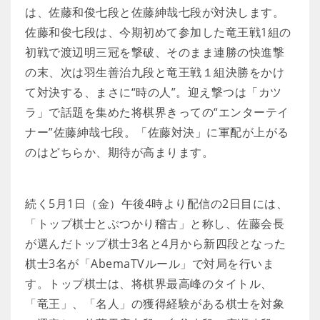
は、佐藤和俊七段と佐藤紳哉七段が対決します。
佐藤和俊七段は、今期初めて参加した竜王戦1組の
初戦で渡辺明三冠を撃破、そのまま連勝の快進撃
の末、次は羽生善治九段と竜王戦１組決勝をかけ
て対決する、まさに“時の人”。迎え撃つは「カツ
ラ」で話題を集めた将棋界きっての“エンターテイ
ナー”佐藤紳哉七段。「佐藤対決」に軍配が上がる
のはどちらか、期待が高まります。
続く5月1日（金）午後4時より配信の2日目には、
「トップ棋士とぶつかり稽古」と称し、佐藤会長
が選んだトップ棋士3名と4月から新四段となった
棋士3名が「AbemaTVルール」で対局を行いま
す。トップ棋士は、将棋界最高峰のタイトル、
「竜王」、「名人」の獲得経験がある棋士を対象