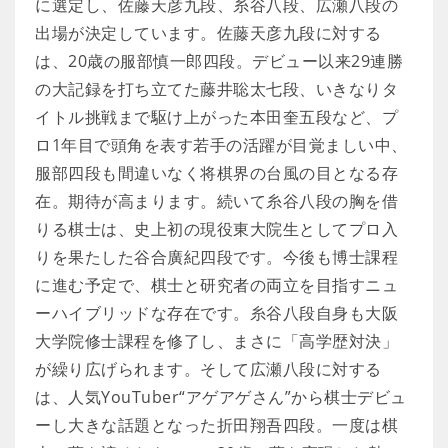
に選定し、佐藤天彦九段、糸谷八段、広瀬八段の
出場が決定しています。佐藤天彦九段に対する
は、20歳の服部慎一郎四段。デビュー以来29連勝
の大記録を打ち立てた藤井聡太七段、いきなりタ
イトル挑戦まで駆け上がった本田奎五段など、プ
ロ1年目で頭角を表す若手の活躍が目覚ましい中、
服部四段も間違いなく将棋界の台風の目となる存
在。期待が高まります。続いて糸谷八段の胸を借
りる棋士は、史上初の現役東大院生としてプロ入
りを果たした谷合廣紀四段です。今後も博士課程
に進む予定で、棋士と研究者の両立を目指すニュ
ーハイブリッドな存在です。糸谷八段自身も大阪
大学院修士課程を修了し、まさに「高学歴対決」
が繰り広げられます。そして広瀬八段に対する
は、人気YouTuber“アゲアゲさん”から棋士デビュ
ーし大きな話題となった折田翔吾四段。一度は棋