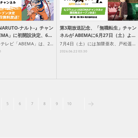
NARUTO-ナルト-』チャン
第3期放送記念、「無職転生」チャン
EMA」に初開設決定、6…
ネルが ABEMAに6月27日（土）よ…
テレビ「ABEMA」は、2…
7月4日（土）には加隈亜衣、戸松遥…
0
2026.06.22 03:30
5
6
7
8
9
10