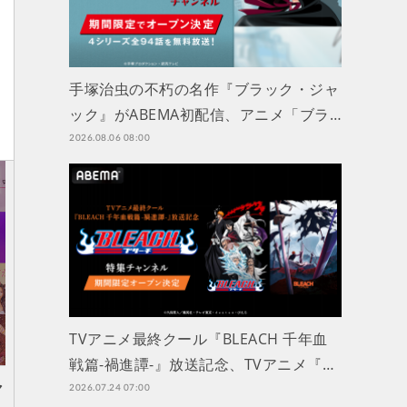
手塚治虫の不朽の名作『ブラック・ジャ
ック』がABEMA初配信、アニメ「ブラ…
2026.08.06 08:00
TVアニメ最終クール『BLEACH 千年血
戦篇-禍進譚-』放送記念、TVアニメ『…
ャ
2026.07.24 07:00