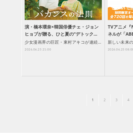
演・橋本環奈×韓国俳優チェ・ジョン
TVアニメ『
ヒョプが贈る、ひと夏の“デトック…
ネルが「AB
少女漫画界の巨匠・東村アキコが連続…
新しい未来の
2026.06.25 21:00
2026.06.25 08:0
1
2
3
4