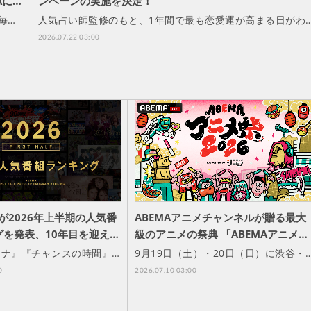
Aに…
ンペーンの実施を決定！
毎…
人気占い師監修のもと、1年間で最も恋愛運が高まる日がわ
2026.07.22 03:00
」が2026年上半期の人気番
ABEMAアニメチャンネルが贈る最大
グを発表、10年目を迎え…
級のアニメの祭典 「ABEMAアニメ…
エナ』『チャンスの時間』…
9月19日（土）・20日（日）に渋谷・
0
2026.07.10 03:00