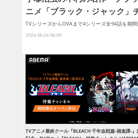
ニメ「ブラック・ジャック」チ
TVシリーズからOVAまで4シリーズ全94話を期
2026.08.06 08:00
TVアニメ最終クール『BLEACH 千年血戦篇-禍進譚-』