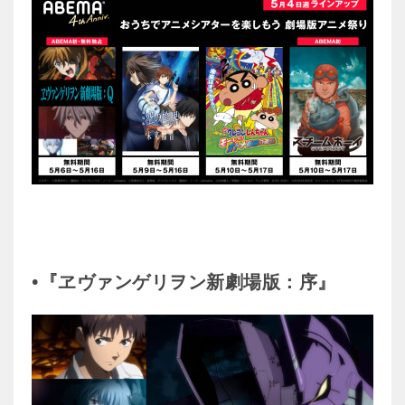
•『ヱヴァンゲリヲン新劇場版：序』