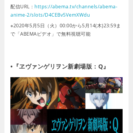
配信URL：
https://abema.tv/channels/abema-
anime-2/slots/D4CEBv5VemXWdu
※2020年5月5日（火）00:00から5月14(木)23:59ま
で「ABEMAビデオ」で無料視聴可能
•『ヱヴァンゲリヲン新劇場版：Q』