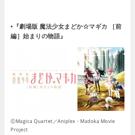
•『劇場版 魔法少女まどか☆マギカ ［前
編］始まりの物語』
ⒸMagica Quartet／Aniplex・Madoka Movie
Project