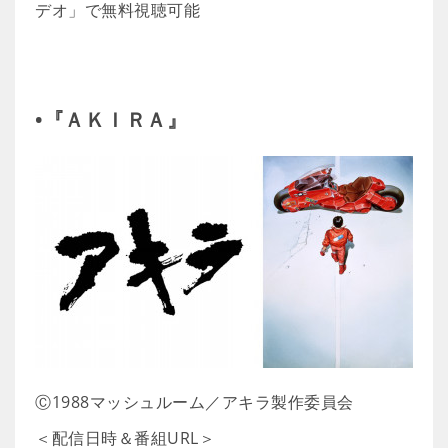
デオ」で無料視聴可能
•『ＡＫＩＲＡ』
Ⓒ1988マッシュルーム／アキラ製作委員会
＜配信日時＆番組URL＞