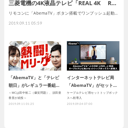
三菱電機の4K液晶テレビ「REAL 4K R…
リモコンに「AbemaTV」ボタン搭載でワンプッシュ起動…
2019.09.11 05:59
「AbemaTV」と「テレビ
インターネットテレビ局
朝日」がレギュラー番組…
「AbemaTV」がセット…
～MCは田中裕二（爆笑問題）、須田亜
ケーブルテレビ用セットトップボック
香里が続投～
スへ初導入
2019.09.11 01:25
2019.09.04 07:00