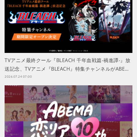
TVアニメ最終クール『BLEACH 千年血戦篇-禍進譚-』放
送記念、TVアニメ『BLEACH』特集チャンネルがABE…
2026.07.24 07:00