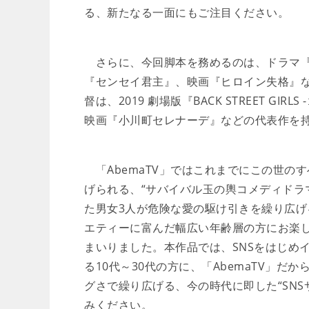
る、新たなる一面にもご注目ください。
さらに、今回脚本を務めるのは、ドラマ『花のち
『センセイ君主』、映画『ヒロイン失格』
督は、2019 劇場版『BACK STREET GIR
映画『小川町セレナーデ』などの代表作を
「AbemaTV」ではこれまでにこの世の
げられる、“サバイバル玉の輿コメディドラ
た男女3人が危険な愛の駆け引きを繰り広げ
エティーに富んだ幅広い年齢層の方にお楽
まいりました。本作品では、SNSをはじめ
る10代～30代の方に、「AbemaTV」
グさで繰り広げる、今の時代に即した“SN
みください。