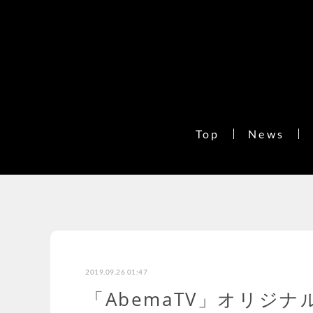
Top
News
2019.09.26 01:47
「AbemaTV」オリジ