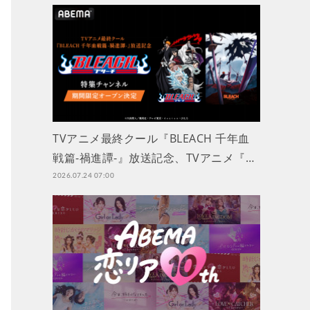
TVアニメ最終クール『BLEACH 千年血
戦篇-禍進譚-』放送記念、TVアニメ『…
2026.07.24 07:00