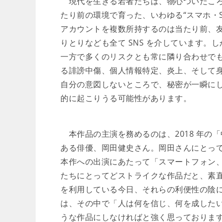
現代を生きる若者たちは、物心ついたころ
たり前の環境で育った、いわゆる“スマホ・SNS 
アカウントを複数所持するのは当たり前、
りとりなども全て SNS を介しています。
一方で多くのリスクとも常に隣り合わせで
る誹謗中傷、個人情報特定、炎上、そして
自分の意図しないところで、秘密が一瞬に
的に起こりうる可能性があります。
本作品の主演を務めるのは、2018 年の
ある俳優、岡田健史さん。岡田さんにとっ
本作への出演にあたって「スマートフォン、
たちにとってどストライクな作品だと、素直
を利用している今日、それらの利便性の陰
は、その中で「人は何を信じ、何を成した
うな作品にしなければと強く思っておりま