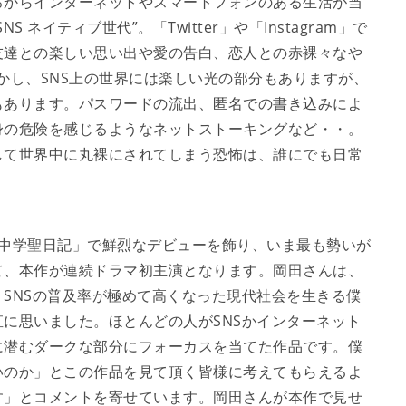
からインターネットやスマートフォンのある生活が当
ネイティブ世代”。「Twitter」や「Instagram」で
友達との楽しい思い出や愛の告白、恋人との赤裸々なや
しかし、SNS上の世界には楽しい光の部分もありますが、
もあります。パスワードの流出、匿名での書き込みによ
身の危険を感じるようなネットストーキングなど・・。
して世界中に丸裸にされてしまう恐怖は、誰にでも日常
「中学聖日記」で鮮烈なデビューを飾り、いま最も勢いが
て、本作が連続ドラマ初主演となります。岡田さんは、
SNSの普及率が極めて高くなった現代社会を生きる僕
に思いました。ほとんどの人がSNSかインターネット
に潜むダークな部分にフォーカスを当てた作品です。僕
いのか」とこの作品を見て頂く皆様に考えてもらえるよ
す」とコメントを寄せています。岡田さんが本作で見せ