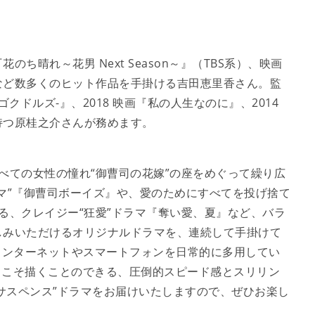
晴れ～花男 Next Season～』（TBS系）、映画
など数多くのヒット作品を手掛ける吉田恵里香さん。監
LS -ゴクドルズ-』、2018 映画『私の人生なのに』、2014
持つ原桂之介さんが務めます。
すべての女性の憧れ“御曹司の花嫁”の座をめぐって繰り広
マ”『御曹司ボーイズ』や、愛のためにすべてを投げ捨て
る、クレイジー“狂愛”ドラマ『奪い愛、夏』など、バラ
しみいただけるオリジナルドラマを、連続して手掛けて
インターネットやスマートフォンを日常的に多用してい
だからこそ描くことのできる、圧倒的スピード感とスリリン
Sサスペンス”ドラマをお届けいたしますので、ぜひお楽し