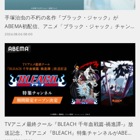
手塚治虫の不朽の名作『ブラック・ジャック』が
ABEMA初配信、アニメ「ブラック・ジャック」チャン…
2026.08.06 08:00
TVアニメ最終クール『BLEACH 千年血戦篇-禍進譚-』放
送記念、TVアニメ『BLEACH』特集チャンネルがABE…