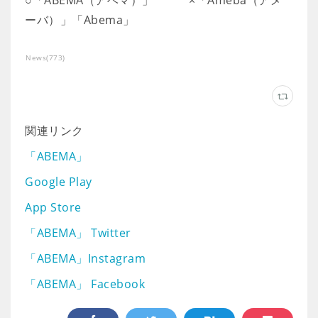
○「ABEMA（アベマ）」 ×「Ameba（アメ
ーバ）」「Abema」
News
(
773
)
関連リンク
「ABEMA」
Google Play
App Store
「ABEMA」 Twitter
「ABEMA」Instagram
「ABEMA」 Facebook