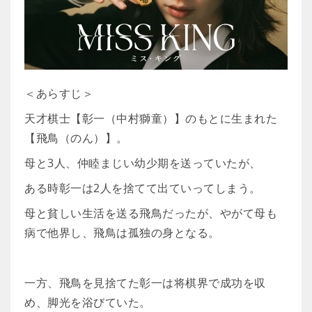
＜あらすじ＞
天才棋士【彰一（中村獅童）】のもとに生まれた
【飛鳥（のん）】。
母と3人、仲睦まじい幼少期を送っていたが、
ある時彰一は2人を捨てて出ていってしまう。
母と貧しい生活を送る飛鳥だったが、やがて母も
病で他界し、飛鳥は孤独の身となる。
一方、飛鳥を見捨てた彰一は将棋界で成功を収
め、脚光を浴びていた。