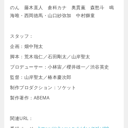
のん 藤木直人 倉科カナ 奥貫薫 森愁斗 鳴
海唯・西岡徳馬・山口紗弥加 中村獅童
スタッフ：
企画：畑中翔太
脚本：荒木哉仁／石田剛太／山岸聖太
プロデューサー：小林宙／櫻井雄一／渋谷英史
監督：山岸聖太／椿本慶次郎
制作プロダクション：ソケット
製作著作：ABEMA
関連URL：