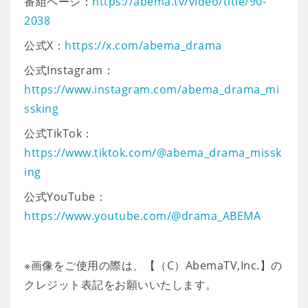
番組ページ：
https://abema.tv/video/title/90-
2038
公式X：
https://x.com/abema_drama
公式Instagram：
https://www.instagram.com/abema_drama_mi
ssking
公式TikTok：
https://www.tiktok.com/@abema_drama_missk
ing
公式YouTube：
https://www.youtube.com/@drama_ABEMA
※画像をご使用の際は、【（C）AbemaTV,Inc.】の
クレジット表記をお願いいたします。