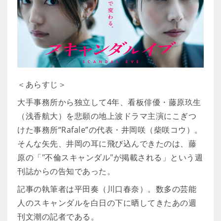
＜あらすじ＞
大手事務所から独立して4年、看板俳優・藤原玖生
（浅香航大）を悲願の地上波ドラマ主演にこぎつ
けた事務所“Rafale”の代表・井岡咲（柴咲コウ）。
そんな矢先、井岡の耳に飛び込んできたのは、藤
原の「"不倫スキャンダル"が掲載される」という週
刊誌からの告知であった。
記事の執筆者は平田奏（川口春奈）。数多の芸能
人のスキャンダルを白日の下に晒してきたあの週
刊文潮の記者である。