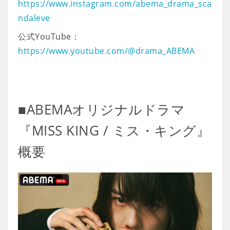
https://www.instagram.com/abema_drama_sca
ndaleve
公式YouTube：
https://www.youtube.com/@drama_ABEMA
■ABEMAオリジナルドラマ
『MISS KING / ミス・キング』
概要