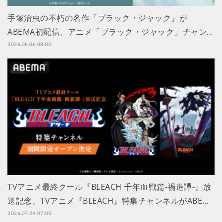
手塚治虫の不朽の名作『ブラック・ジャック』が
ABEMA初配信、アニメ「ブラック・ジャック」チャン…
2026.08.06 08:00
TVアニメ最終クール『BLEACH 千年血戦篇-禍進譚-』放
送記念、TVアニメ『BLEACH』特集チャンネルがABE…
2026.07.24 07:00