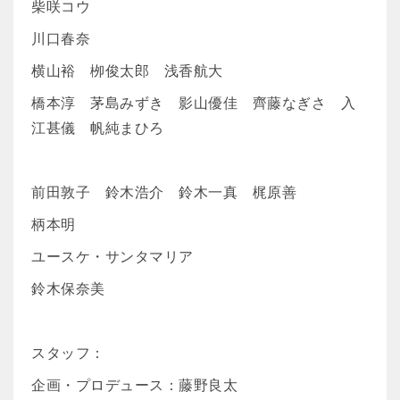
柴咲コウ
川口春奈
横山裕 栁俊太郎 浅香航大
橋本淳 茅島みずき 影山優佳 齊藤なぎさ 入
江甚儀 帆純まひろ
前田敦子 鈴木浩介 鈴木一真 梶原善
柄本明
ユースケ・サンタマリア
鈴木保奈美
スタッフ：
企画・プロデュース：藤野良太