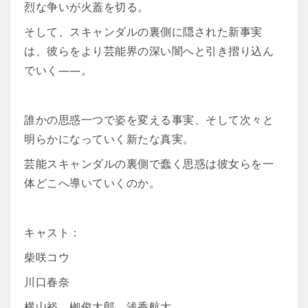
烈な争いが火蓋を切る。
そして、スキャンダルの裏側に隠された新事実
は、彼らをより芸能界の深い闇へと引き摺り込ん
でいく――。
誰かの思惑一つで姿を変える事実、そして次々と
明らかになっていく新たな真実。
芸能スキャンダルの裏側で蠢く思惑は彼女らを一
体どこへ導いていくのか。
キャスト：
柴咲コウ
川口春奈
横山裕 栁俊太郎 浅香航大