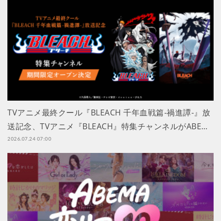
TVアニメ最終クール『BLEACH 千年血戦篇-禍進譚-』放
送記念、TVアニメ『BLEACH』特集チャンネルがABE…
2026.07.24 07:00