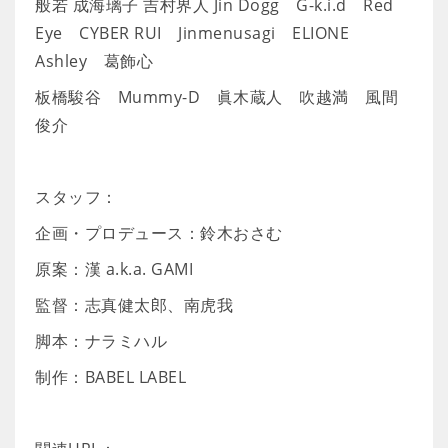
般若 成海璃子 吉村界人 Jin Dogg G-k.i.d Red
Eye CYBER RUI Jinmenusagi ELIONE
Ashley 葛飾心
板橋駿谷 Mummy-D 眞木蔵人 吹越満 風間
俊介
スタッフ：
企画・プロデュース：鈴木おさむ
原案：漢 a.k.a. GAMI
監督：志真健太郎、南虎我
脚本：ナラミハル
制作：BABEL LABEL