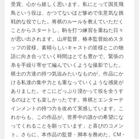
受賞、心から嬉しく思います。私にとって国見飛
鳥という役は、かつてないほど惨めで生意気な挑
戦的な役でした。将棋のルールを教えていただく
ことからスタートし、駒を打つ練習を重ねた日々
が思い出されます。山岸監督、椿本監督始めスタ
ッフの皆様、素晴らしいキャストの皆様とこの物
語に向き合っていく時間はとても豊かで、緊張の
糸を手繰り寄せて編んでいくような撮影でした。
棋士の方達の持つ気迫みたいなものが、作品にか
ける私達の集中力とも重なっていくような感覚が
ありました。そこにどっぷり浸かって役を全うす
るのはとても楽しかったです。将棋とエンターテ
インメントの持つ力を改めて実感しています。こ
れからも、この作品が、世界中の誰かの希望にな
ってくれることを願っています」と喜びのコメン
ト。さらに、本作品の監督・脚本を務めた、CM・