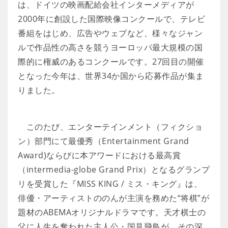
は、ドイツの映画配給会社インターメディアが
2000年に創設した国際映像コンクールで、テレビ
番組をはじめ、広告やウェブなど、様々なジャン
ルで作品性の高さを競うヨーロッパ最大規模の国
際的に権威のあるコンクールです。27回目の開催
となった今年は、世界34か国から応募作品が集ま
りました。
このたび、エンターテインメント（フィクショ
ン）部門にて最優秀（Entertainment Grand
Award)ならびに本アワードにおける最高賞
（intermedia-globe Grand Prix）となるグランプ
リを受賞した『MISS KING / ミス・キング』は、
俳優・アーティストののんが主演を務めた“将棋”が
題材のABEMAオリジナルドラマです。天才棋士の
父に人生を奪われた主人公・国見飛鳥が、その深