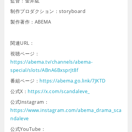
監督：金井紘
制作プロダクション：storyboard
製作著作：ABEMA
関連URL：
視聴ページ：
https://abema.tv/channels/abema-
special/slots/ABnA6BxsprJt8f
番組ページ：
https://abema.go.link/7JKTD
公式X：
https://x.com/scandaleve_
公式Instagram：
https://www.instagram.com/abema_drama_sca
ndaleve
公式YouTube：