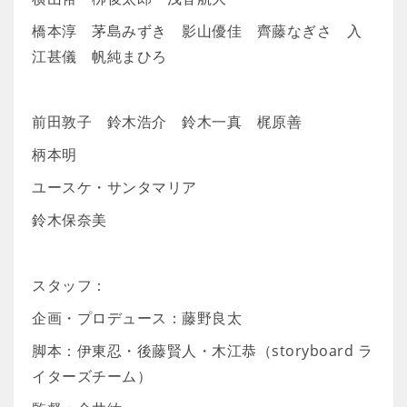
橋本淳 茅島みずき 影山優佳 齊藤なぎさ 入
江甚儀 帆純まひろ
前田敦子 鈴木浩介 鈴木一真 梶原善
柄本明
ユースケ・サンタマリア
鈴木保奈美
スタッフ：
企画・プロデュース：藤野良太
脚本：伊東忍・後藤賢人・木江恭（storyboard ラ
イターズチーム）