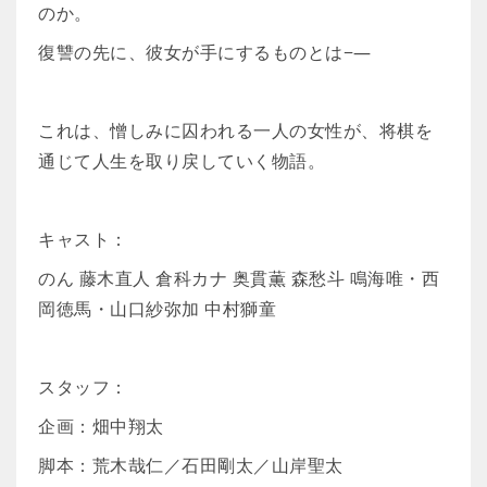
のか。
復讐の先に、彼女が手にするものとは−―
これは、憎しみに囚われる一人の女性が、将棋を
通じて人生を取り戻していく物語。
キャスト：
のん 藤木直人 倉科カナ 奥貫薫 森愁斗 鳴海唯・西
岡徳馬・山口紗弥加 中村獅童
スタッフ：
企画：畑中翔太
脚本：荒木哉仁／石田剛太／山岸聖太