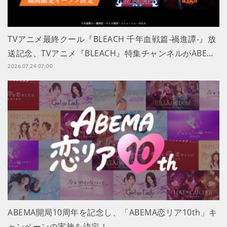
TVアニメ最終クール『BLEACH 千年血戦篇-禍進譚-』放
送記念、TVアニメ『BLEACH』特集チャンネルがABE…
2026.07.24 07:00
ABEMA開局10周年を記念し、「ABEMA恋リア10th」キ
ャンペーンの実施を決定！