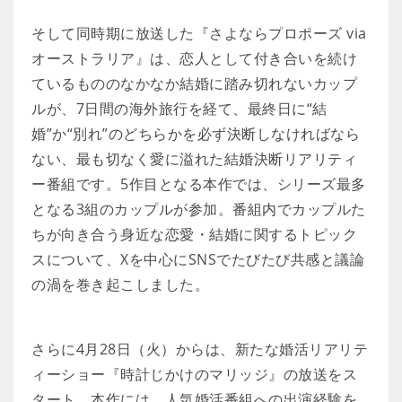
そして同時期に放送した『さよならプロポーズ via
オーストラリア』は、恋人として付き合いを続け
ているもののなかなか結婚に踏み切れないカップ
ルが、7日間の海外旅行を経て、最終日に“結
婚”か“別れ”のどちらかを必ず決断しなければなら
ない、最も切なく愛に溢れた結婚決断リアリティ
ー番組です。5作目となる本作では、シリーズ最多
となる3組のカップルが参加。番組内でカップルた
ちが向き合う身近な恋愛・結婚に関するトピック
スについて、Xを中心にSNSでたびたび共感と議論
の渦を巻き起こしました。
さらに4月28日（火）からは、新たな婚活リアリテ
ィーショー『時計じかけのマリッジ』の放送をス
タート。本作には、人気婚活番組への出演経験を