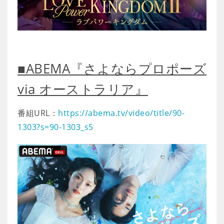
■ABEMA『さよならプロポーズ
via オーストラリア』
番組URL：
https://abema.tv/video/title/90-
1303?s=90-1303_s5