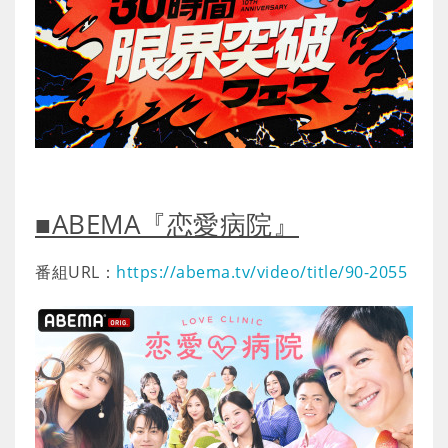
■ABEMA『恋愛病院』
番組URL：
https://abema.tv/video/title/90-2055