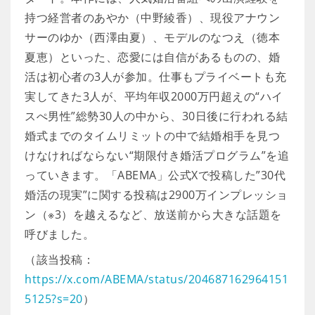
持つ経営者のあやか（中野綾香）、現役アナウン
サーのゆか（西澤由夏）、モデルのなつえ（徳本
夏恵）といった、恋愛には自信があるものの、婚
活は初心者の3人が参加。仕事もプライベートも充
実してきた3人が、平均年収2000万円超えの“ハイ
スぺ男性”総勢30人の中から、30日後に行われる結
婚式までのタイムリミットの中で結婚相手を見つ
けなければならない“期限付き婚活プログラム”を追
っていきます。「ABEMA」公式Xで投稿した”30代
婚活の現実”に関する投稿は2900万インプレッショ
ン（※3）を越えるなど、放送前から大きな話題を
呼びました。
（該当投稿：
https://x.com/ABEMA/status/204687162964151
5125?s=20
）