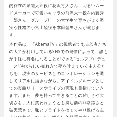
的存在の泉遼太郎役に花沢将人さん、明るいムー
ドメーカーで可愛いキャラの前沢太一役を内藤秀
一郎さん、グループ唯一の大学生で育ちがよく堅
実な性格の小宮山陸役を本田響矢さんが演じま
す。
本作品は、「AbemaTV」の視聴者である若者たち
の大半が利用しているSNSでの発信によって、誰も
が手軽に有名になることができる“セルフプロデュ
ース”時代らしい売れ方で夢を叶えていく主人公た
ちを、現実のサービスとのコラボレーションを通
してリアルに描きながら、アイドルグループとし
ての楽曲リリースやライブの実現も目指していき
ます。また、夢を持って生きることの難しさや大
切さを、人に笑われようとも持ち前の非常識さと
破天荒さで、恥とプライドを捨ててやり遂げる主