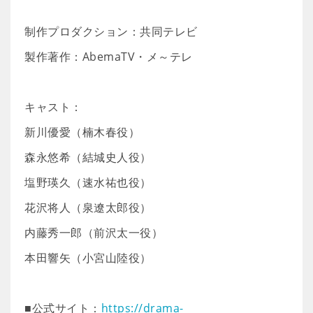
制作プロダクション：共同テレビ
製作著作：AbemaTV・メ～テレ
キャスト：
新川優愛（楠木春役）
森永悠希（結城史人役）
塩野瑛久（速水祐也役）
花沢将人（泉遼太郎役）
内藤秀一郎（前沢太一役）
本田響矢（小宮山陸役）
■公式サイト：
https://drama-