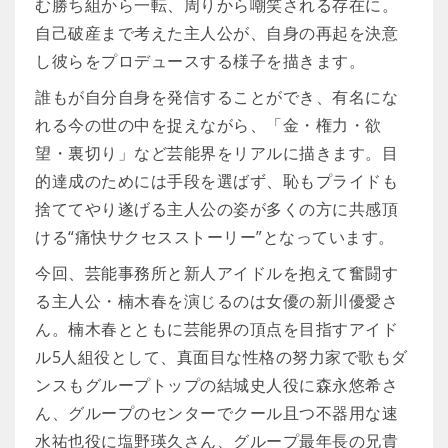
む勝ち組から一転、周りから嘲笑される存在に。
自己破産まで考えた主人公が、自身の再起を決意
し彼らをプロデュースする様子を描きます。
誰もが自分自身を発信することができ、有名にな
れる今の世の中を捉えながら、「金・権力・欲
望・裏切り」など芸能界をリアルに描きます。目
的達成のためには手段を選ばず、恥もプライドも
捨ててやり遂げる主人公の姿が多くの方に共感頂
ける“痛快サクセスストーリー”となっています。
今回、芸能事務所と新人アイドルを抱えて奮闘す
る主人公・楠木春を演じるのは女優の新川優愛さ
ん。楠木春とともに芸能界の頂点を目指すアイド
ル5人組役として、真面目な性格の努力家で歌もダ
ンスもグループトップの結城史人役に森永悠希さ
ん、グループのセンターでクール且つ不器用な速
水祐也役に塩野瑛久さん、グループ最年長の兄貴