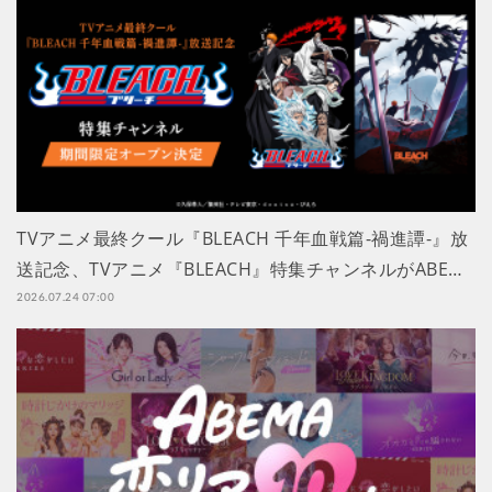
TVアニメ最終クール『BLEACH 千年血戦篇-禍進譚-』放
送記念、TVアニメ『BLEACH』特集チャンネルがABE…
2026.07.24 07:00