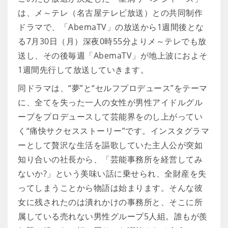
は、メ～テレ（名古屋テレビ放送）との共同制作
ドラマで、「AbemaTV」の放送から1週間後とな
る7月30日（月）深夜0時55分よりメ～テレでも放
送し、その後毎週「AbemaTV」が地上波におよそ
1週間先行して放送していきます。
同ドラマは、“夢”と“セルフプロデュース”をテーマ
に、全てを失った一人の女性が男性アイドルグル
ープをプロデュースして芸能界をのし上がってい
く“痛快サクセスストーリー”です。インスタグラマ
ーとして贅沢な生活を謳歌していた主人公が突如
知り合いの社長から、「芸能事務所を経営してみ
ないか?」という美味い話に乗せられ、全財産を失
ってしまうことから物語は始まります。そんな彼
女に残されたのは潰れかけの事務所と、そこに所
属している売れない男性グループ5人組。誰もが羨