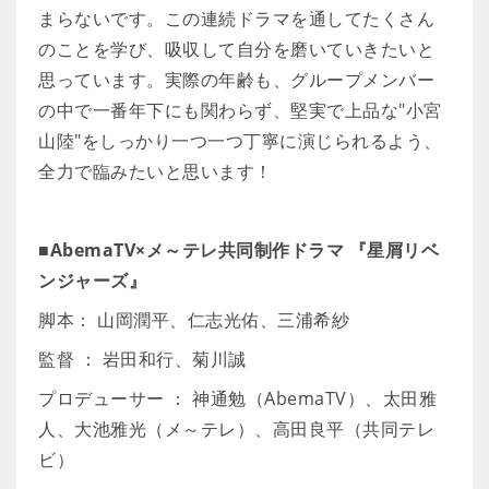
まらないです。この連続ドラマを通してたくさん
のことを学び、吸収して自分を磨いていきたいと
思っています。実際の年齢も、グループメンバー
の中で一番年下にも関わらず、堅実で上品な"小宮
山陸"をしっかり一つ一つ丁寧に演じられるよう、
全力で臨みたいと思います！
■AbemaTV×メ～テレ共同制作ドラマ 『星屑リベ
ンジャーズ』
脚本： 山岡潤平、仁志光佑、三浦希紗
監督 ： 岩田和行、菊川誠
プロデューサー ： 神通勉（AbemaTV）、太田雅
人、大池雅光（メ～テレ）、高田良平（共同テレ
ビ）