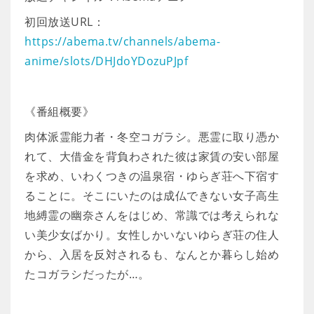
初回放送URL：
https://abema.tv/channels/abema-
anime/slots/DHJdoYDozuPJpf
《番組概要》
肉体派霊能力者・冬空コガラシ。悪霊に取り憑か
れて、大借金を背負わされた彼は家賃の安い部屋
を求め、いわくつきの温泉宿・ゆらぎ荘へ下宿す
ることに。そこにいたのは成仏できない女子高生
地縛霊の幽奈さんをはじめ、常識では考えられな
い美少女ばかり。女性しかいないゆらぎ荘の住人
から、入居を反対されるも、なんとか暮らし始め
たコガラシだったが…。