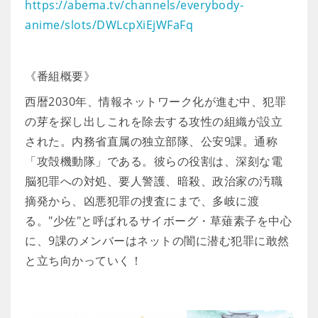
https://abema.tv/channels/everybody-
anime/slots/DWLcpXiEjWFaFq
《番組概要》
西暦2030年、情報ネットワーク化が進む中、犯罪
の芽を探し出しこれを除去する攻性の組織が設立
された。内務省直属の独立部隊、公安9課。通称
「攻殻機動隊」である。彼らの役割は、深刻な電
脳犯罪への対処、要人警護、暗殺、政治家の汚職
摘発から、凶悪犯罪の捜査にまで、多岐に渡
る。"少佐"と呼ばれるサイボーグ・草薙素子を中心
に、9課のメンバーはネットの闇に潜む犯罪に敢然
と立ち向かっていく！