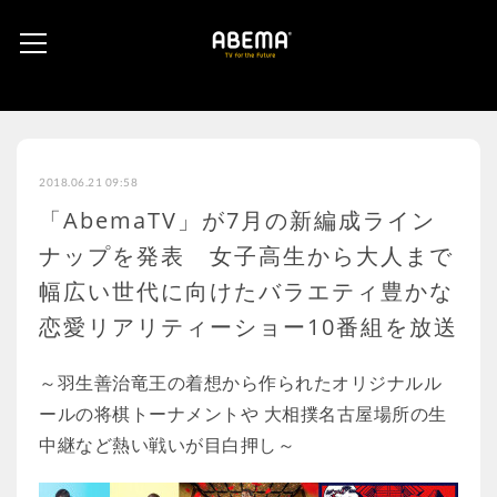
2018.06.21 09:58
「AbemaTV」が7月の新編成ライン
ナップを発表 女子高生から大人まで
幅広い世代に向けたバラエティ豊かな
恋愛リアリティーショー10番組を放送
～羽生善治竜王の着想から作られたオリジナルル
ールの将棋トーナメントや 大相撲名古屋場所の生
中継など熱い戦いが目白押し～