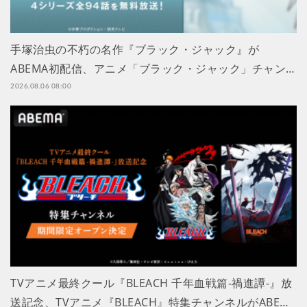
手塚治虫の不朽の名作『ブラック・ジャック』が
ABEMA初配信、アニメ「ブラック・ジャック」チャン…
2026.08.06 08:00
TVアニメ最終クール『BLEACH 千年血戦篇-禍進譚-』放
送記念、TVアニメ『BLEACH』特集チャンネルがABE…