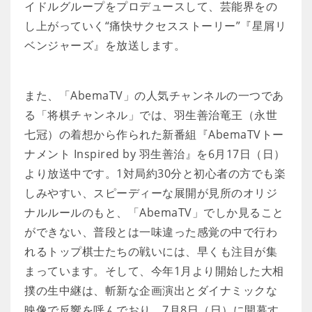
イドルグループをプロデュースして、芸能界をの
し上がっていく“痛快サクセスストーリー”『星屑リ
ベンジャーズ』を放送します。
また、「AbemaTV」の人気チャンネルの一つであ
る「将棋チャンネル」では、羽生善治竜王（永世
七冠）の着想から作られた新番組『AbemaTVトー
ナメント Inspired by 羽生善治』を6月17日（日）
より放送中です。1対局約30分と初心者の方でも楽
しみやすい、スピーディーな展開が見所のオリジ
ナルルールのもと、「AbemaTV」でしか見ること
ができない、普段とは一味違った感覚の中で行わ
れるトップ棋士たちの戦いには、早くも注目が集
まっています。そして、今年1月より開始した大相
撲の生中継は、斬新な企画演出とダイナミックな
映像で反響を呼んでおり、7月8日（日）に開幕す