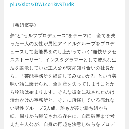
plus/slots/DWLco1kiv9TudR
《番組概要》
夢”と“セルフプロデュース”をテーマに、全てを失
った一人の女性が男性アイドルグループをプロデ
ュースして芸能界をのし上がっていく“痛快サクセ
スストーリー”。インスタグラマーとして贅沢な生
活を謳歌していた主人公が突如知り合いの社長か
ら、「芸能事務所を経営してみないか?」という美
味い話に乗せられ、全財産を失ってしまうことか
ら物語は始まります。そんな彼女に残されたのは
潰れかけの事務所と、そこに所属している売れな
い男性グループ5人組。誰もが羨む勝ち組から一
転、周りから嘲笑される存在に。自己破産まで考
えた主人公が、自身の再起を決意し彼らをプロデ