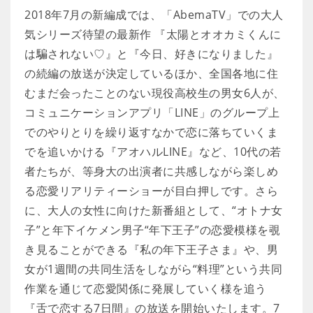
2018年7月の新編成では、「AbemaTV」での大人
気シリーズ待望の最新作 『太陽とオオカミくんに
は騙されない♡』と『今日、好きになりました』
の続編の放送が決定しているほか、全国各地に住
むまだ会ったことのない現役高校生の男女6人が、
コミュニケーションアプリ「LINE」のグループ上
でのやりとりを繰り返すなかで恋に落ちていくま
でを追いかける『アオハルLINE』など、10代の若
者たちが、等身大の出演者に共感しながら楽しめ
る恋愛リアリティーショーが目白押しです。さら
に、大人の女性に向けた新番組として、“オトナ女
子”と年下イケメン男子“年下王子”の恋愛模様を覗
き見ることができる『私の年下王子さま』や、男
女が1週間の共同生活をしながら“料理”という共同
作業を通じて恋愛関係に発展していく様を追う
『舌で恋する7日間』の放送を開始いたします。7