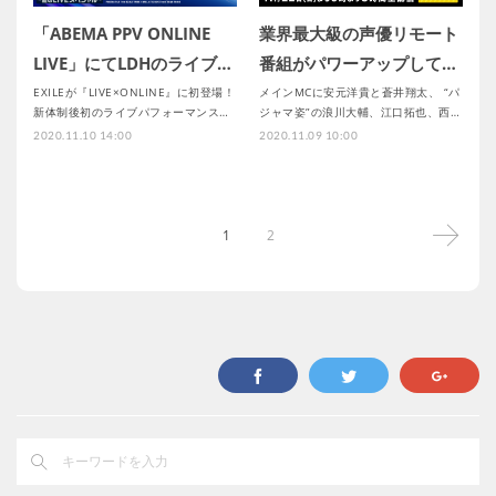
「ABEMA PPV ONLINE
業界最大級の声優リモート
LIVE」にてLDHのライブ…
番組がパワーアップして…
EXILEが『LIVE×ONLINE』に初登場！
メインMCに安元洋貴と蒼井翔太、 “パ
新体制後初のライブパフォーマンス…
ジャマ姿”の浪川大輔、江口拓也、西…
2020.11.10 14:00
2020.11.09 10:00
1
2