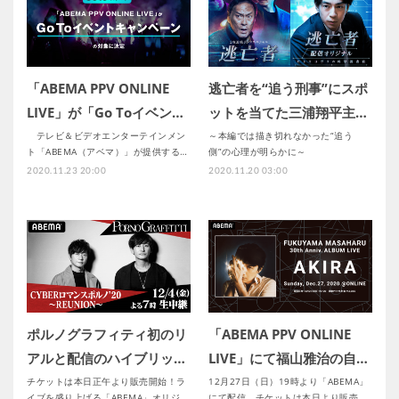
「ABEMA PPV ONLINE
逃亡者を“追う刑事”にスポ
LIVE」が「Go Toイベン…
ットを当てた三浦翔平主…
テレビ＆ビデオエンターテインメン
～本編では描き切れなかった“追う
ト「ABEMA（アベマ）」が提供する…
側”の心理が明らかに～
2020.11.23 20:00
2020.11.20 03:00
ポルノグラフィティ初のリ
「ABEMA PPV ONLINE
アルと配信のハイブリッ…
LIVE」にて福山雅治の自…
チケットは本日正午より販売開始！ラ
12月27日（日）19時より「ABEMA」
イブを盛り上げる「ABEMA」オリジ…
にて配信、チケットは本日より販売…