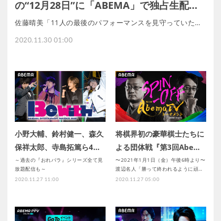
の“12月28日”に「ABEMA」で独占生配…
佐藤晴美「11人の最後のパフォーマンスを見守っていた…
2020.11.30 01:00
小野大輔、鈴村健一、森久
将棋界初の豪華棋士たちに
保祥太郎、寺島拓篤ら4…
よる団体戦『第3回Abe…
～過去の『おれパラ』シリーズ全て見
〜2021年1月1日（金）午後6時より〜
放題配信も～
渡辺名人「勝って終われるように頑…
2020.11.27 11:00
2020.11.27 05:00