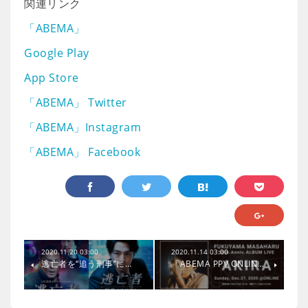
関連リンク
「ABEMA」
Google Play
App Store
「ABEMA」 Twitter
「ABEMA」Instagram
「ABEMA」 Facebook
2020.11.20 03:00
2020.11.14 03:00
逃亡者を“追う刑事”に…
「ABEMA PPV ONLIN…