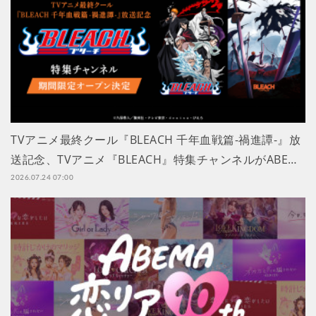
TVアニメ最終クール『BLEACH 千年血戦篇-禍進譚-』放
送記念、TVアニメ『BLEACH』特集チャンネルがABE…
2026.07.24 07:00