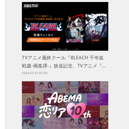
TVアニメ最終クール『BLEACH 千年血
戦篇-禍進譚-』放送記念、TVアニメ『…
2026.07.24 07:00