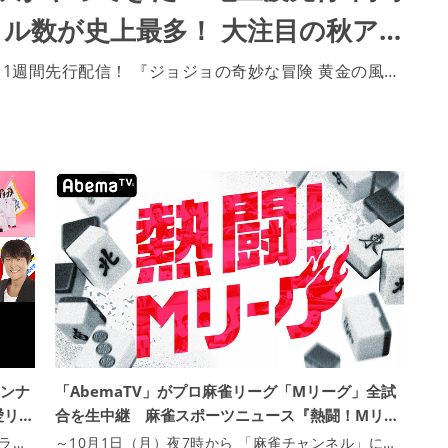
ル数が史上最多！ 大注目の秋ア…
・1週間先行配信！ 『ジョジョの奇妙な冒険 黄金の風…
インナ
「AbemaTV」がプロ麻雀リーグ「Mリーグ」全試
愛リ…
合を生中継 麻雀スポーツニュース『熱闘！Mリ…
ラ…
～10月1日（月）夜7時から 「麻雀チャンネル」に…