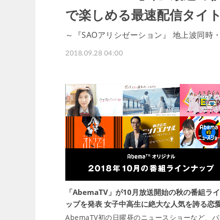
で楽しめる最速配信タイト
～『SAOアリシゼーション』 地上波同時
2018.09.28 04:00
「AbemaTV」が10月放送開始の秋の番組ラ
ップを発表 女子中高生に絶大な人気を誇る恋
AbemaTV初の日曜昼のニュースショーなど、バ