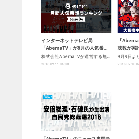
インターネットテレビ局
「Abem
「AbemaTV」が8月の人気番…
聴数が累計
株式会社AbemaTVが運営する無…
9月9日よ
2018.09.11 04:00
2018.09.10 0
「AbemaTV」のニュース専門チ