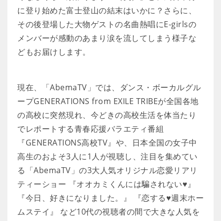
に登り始めた富士登山の結末はいかに？さらに、
その後登場した大物ゲストの名曲熱唱にE-girlsの
メンバーが感動のあまり涙を流してしまう様子な
どもお届けします。
現在、「AbemaTV」では、ダンス・ボーカルグル
ープGENERATIONS from EXILE TRIBEが全国各地
の高校に突然現れ、今どきの高校生活を体当たり
でレポートする青春応援バラエティ番組
『GENERATIONS高校TV』や、日本全国の女子中
高生のおよそ3人に1人が視聴し、注目を集めてい
る「AbemaTV」の3大人気オリジナル恋愛リアリ
ティーショー 『オオカミくんには騙されない♥』
『今日、好きになりました。』 『恋する♥週末ホー
ムステイ』 など10代の視聴者の間で大きな人気を