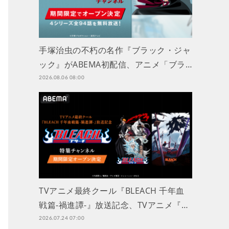
手塚治虫の不朽の名作『ブラック・ジャ
ック』がABEMA初配信、アニメ「ブラ…
2026.08.06 08:00
TVアニメ最終クール『BLEACH 千年血
戦篇-禍進譚-』放送記念、TVアニメ『…
2026.07.24 07:00