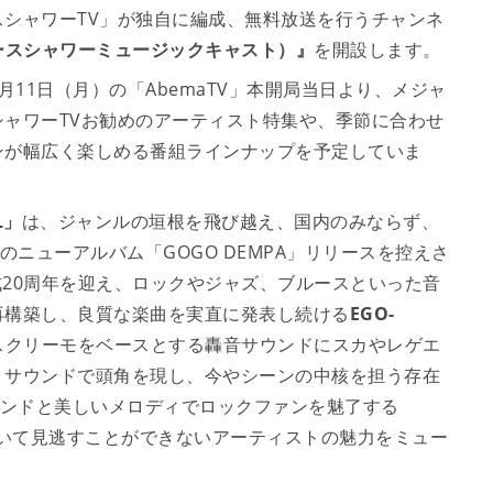
シャワーTV」が独自に編成、無料放送を行うチャンネ
T（スペースシャワーミュージックキャスト）』
を開設します。
月11日（月）の「AbemaTV」本開局当日より、メジャ
ャワーTVお勧めのアーティスト特集や、季節に合わせ
ンが幅広く楽しめる番組ラインナップを予定していま
L」
は、ジャンルの垣根を飛び越え、国内のみならず、
のニューアルバム「GOGO DEMPA」リリースを控えさ
20周年を迎え、ロックやジャズ、ブルースといった音
再構築し、良質な楽曲を実直に発表し続ける
EGO-
スクリーモをベースとする轟音サウンドにスカやレゲエ
」サウンドで頭角を現し、今やシーンの中核を担う存在
ウンドと美しいメロディでロックファンを魅了する
いて見逃すことができないアーティストの魅力をミュー