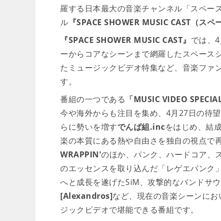
羅する日本最大の音楽チャンネル「スペース
ル
『SPACE SHOWER MUSIC CAS
『SPACE SHOWER MUSIC CAST』
では、4
ーからコアなシーンまで網羅したスペースシ
たミュージックビデオ特集など、音楽ファ
す。
番組の一つである
「MUSIC VIDEO SPECIA
今や海外からも注目を集め、4月27日の待望
らに勢いを増す
でんぱ組.inc
をはじめ、結成
楽の本質にある熱や自由さを独自の視点で
WRAPPIN'
のほか、パンク、ハードコア、
のエッセンスを取り込んだ「レゲエパンク
へと成長を遂げたSiM、攻撃的なバンドサ
[Alexandros]
など、現在の音楽シーンにお
ジックビデオで堪能できる番組です。