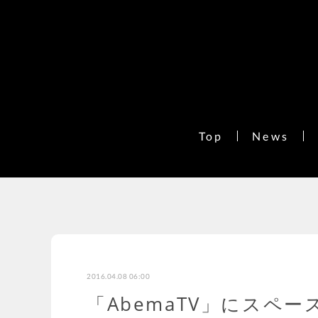
Top
News
2016.04.08 06:00
「AbemaTV」にスペ