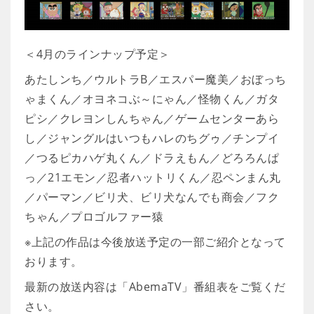
＜4月のラインナップ予定＞
あたしンち／ウルトラB／エスパー魔美／おぼっち
ゃまくん／オヨネコぶ～にゃん／怪物くん／ガタ
ピシ／クレヨンしんちゃん／ゲームセンターあら
し／ジャングルはいつもハレのちグゥ／チンプイ
／つるピカハゲ丸くん／ドラえもん／どろろんぱ
っ／21エモン／忍者ハットリくん／忍ペンまん丸
／パーマン／ビリ犬、ビリ犬なんでも商会／フク
ちゃん／プロゴルファー猿
※上記の作品は今後放送予定の一部ご紹介となって
おります。
最新の放送内容は「AbemaTV」番組表をご覧くだ
さい。