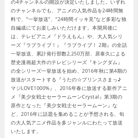
の4チャンネルの開設が決定いたしました。いずれ
のチャンネルでも、アニメの人気作品を24時間無
料で、“一挙放送”、“24時間イッキ見”など多彩な独
自編成にてお楽しみいただけます。本開局後に
は、テレビアニメ『ドラえもん』や、大人気シリ
ーズ『ラブライブ！』『ラブライブ！ 2期』の全話
一挙放送、累計発行部数2,250万部、原泰久による
歴史漫画超大作のテレビシリーズ『キングダム』
の全シリーズ一挙放送を始め、2016年秋に第4期の
放送がスタートする『うたの☆プリンスさまっ♪
マジLOVE1000%』、2016年春に放送する新作アニ
メ『美少女戦士セーラームーンCrystal』第3期の
原作となった『美少女戦士セーラームーン』な
ど、2016年に話題を集めることが予想される、旬
の大人気アニメ作品を多ジャンルにわたって放送
いたします。