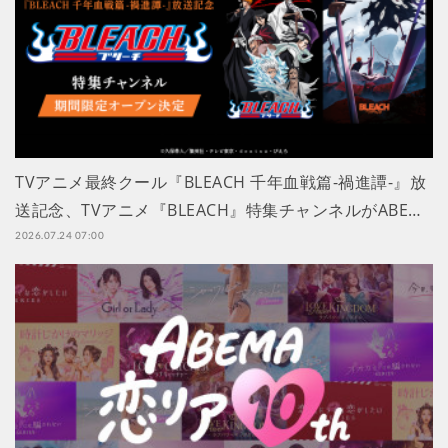
TVアニメ最終クール『BLEACH 千年血戦篇-禍進譚-』放
送記念、TVアニメ『BLEACH』特集チャンネルがABE…
2026.07.24 07:00