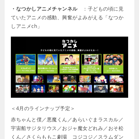
・なつかしアニメチャンネル
：子どもの頃に見
ていたアニメの感動、興奮がよみがえる「なつか
しアニメch」
＜4月のラインナップ予定＞
赤ちゃんと僕／悪魔くん／あらいぐまラスカル／
宇宙船サジタリウス／おジャ魔女どれみ／おそ松
くん／さくらももこ劇場 コジコジ／スラムダン