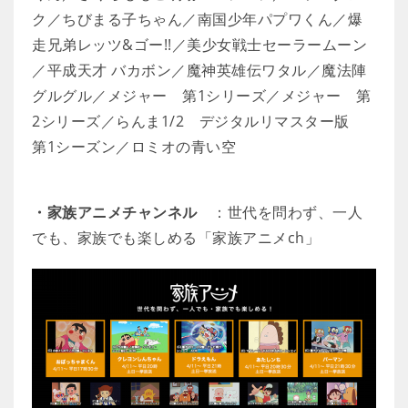
ク／ちびまる子ちゃん／南国少年パプワくん／爆
走兄弟レッツ&ゴー!!／美少女戦士セーラームーン
／平成天才 バカボン／魔神英雄伝ワタル／魔法陣
グルグル／メジャー 第1シリーズ／メジャー 第
2シリーズ／らんま1/2 デジタルリマスター版
第1シーズン／ロミオの青い空
・家族アニメチャンネル
：世代を問わず、一人
でも、家族でも楽しめる「家族アニメch」