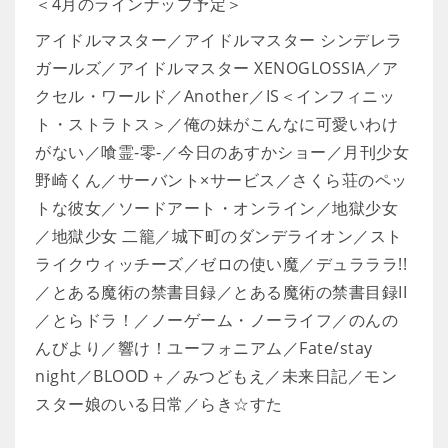
＜4月のラインナップ予定＞
アイドルマスター／アイドルマスター シンデレラ
ガールズ／アイドルマスター XENOGLOSSIA／ア
クセル・ワールド／Another／IS＜インフィニッ
ト・ストラトス＞／俺の妹がこんなに可愛いわけ
がない／喰霊-零-／今日のあすかショー／月刊少女
野崎くん／サーバント×サービス／さくら荘のペッ
トな彼女／ソードアート・オンライン／地獄少女
／地獄少女 二籠／城下町のダンデライオン／スト
ライクウィッチーズ／ゼロの使い魔／デュラララ!!
／とある魔術の禁書目録／とある魔術の禁書目録II
／とらドラ！／ノーゲーム・ノーライフ／のんの
んびより／響け！ユーフォニアム／Fate/stay
night／BLOOD＋／みつどもえ／未来日記／モン
スター娘のいる日常／らき☆すた