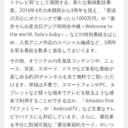
トテレビ局"として展開する、新たな動画配信事
業。2016年4月の本開局から3周年を迎え、『那須
川天心にボクシングで勝ったら1000万円』や『蒼
井そら出産当日アジア同時生中継～Welcome to
the world, Sola's baby～』などの特別番組をはじ
め、人気アニメ作品のスペシャル編成など、3周年
を彩る番組を数多く放送してまいります。
その他、オリジナルの生放送コンテンツや、ニュ
ース、音楽、スポーツ、ドラマなど多彩な番組が
楽しめる約20チャンネルも全て無料でご覧いただ
けます。登録は不要で、スマートフォンやPC、タ
ブレットなど様々な端末でテレビを観るような感
覚で利用することができるほか、「Amazon Fire
TVファミリー」や「AndroidTV」など主要なテレ
ビデバイスにも対応しています。さらに、通信量
を半分に削減可能な「通信量節約モード」やいつ