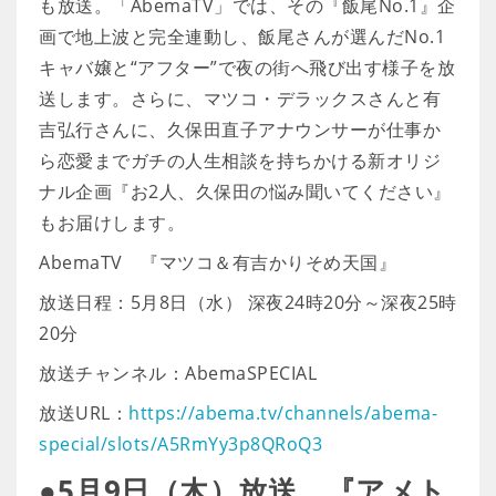
も放送。「AbemaTV」では、その『飯尾No.1』企
画で地上波と完全連動し、飯尾さんが選んだNo.1
キャバ嬢と“アフター”で夜の街へ飛び出す様子を放
送します。さらに、マツコ・デラックスさんと有
吉弘行さんに、久保田直子アナウンサーが仕事か
ら恋愛までガチの人生相談を持ちかける新オリジ
ナル企画『お2人、久保田の悩み聞いてください』
もお届けします。
AbemaTV 『マツコ＆有吉かりそめ天国』
放送日程：5月8日（水） 深夜24時20分～深夜25時
20分
放送チャンネル：AbemaSPECIAL
放送URL：
https://abema.tv/channels/abema-
special/slots/A5RmYy3p8QRoQ3
●5月9日（木）放送 『アメト