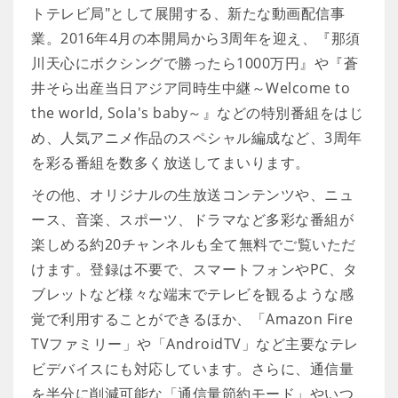
トテレビ局"として展開する、新たな動画配信事
業。2016年4月の本開局から3周年を迎え、『那須
川天心にボクシングで勝ったら1000万円』や『蒼
井そら出産当日アジア同時生中継～Welcome to
the world, Sola's baby～』などの特別番組をはじ
め、人気アニメ作品のスペシャル編成など、3周年
を彩る番組を数多く放送してまいります。
その他、オリジナルの生放送コンテンツや、ニュ
ース、音楽、スポーツ、ドラマなど多彩な番組が
楽しめる約20チャンネルも全て無料でご覧いただ
けます。登録は不要で、スマートフォンやPC、タ
ブレットなど様々な端末でテレビを観るような感
覚で利用することができるほか、「Amazon Fire
TVファミリー」や「AndroidTV」など主要なテレ
ビデバイスにも対応しています。さらに、通信量
を半分に削減可能な「通信量節約モード」やいつ