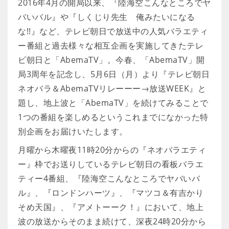
2016年4月の開局以来、『陸海空こんなところでヤ
バいバル』や『しくじり先生 俺みたいになる
な!!』など、テレビ朝日で放送中の人気バラエティ
ー番組と過去様々な相互企画を実施してきたテレ
ビ朝日と「AbemaTV」。今春、「AbemaTV」開
局3周年を記念し、5月6日（月）より『テレビ朝日
ネオバラ＆AbemaTVリレーーー→放送WEEK』と
題し、地上波と「AbemaTV」を続けてみることで
1つの番組を楽しめるというこれまでになかった特
別企画をお届けいたします。
月曜から木曜夜11時20分からの『ネオバラエティ
ー』枠でお送りしているテレビ朝日の看板バラエ
ティー4番組、『陸海空こんなところでヤバいバ
ル』、『ロンドンハーツ』、『マツコ＆有吉かり
そめ天国』、『アメトーーク！』において、地上
波の放送からそのまま続けて、深夜24時20分から