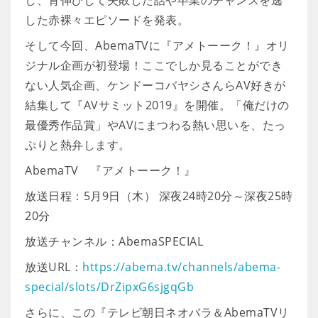
し、背伸びして失敗した話や卒業のチャンスを逃
した赤裸々エピソードを発表。
そして今回、AbemaTVに『アメトーーク！』オリ
ジナル企画が初登場！ここでしか見ることができ
ない人気企画、ケンドーコバヤシさんらAV好きが
結集して『AVサミット2019』を開催。「俺だけの
最優秀作品賞」やAVにまつわる熱い思いを、たっ
ぷりと熱弁します。
AbemaTV 『アメトーーク！』
放送日程：5月9日（木） 深夜24時20分～深夜25時
20分
放送チャンネル：AbemaSPECIAL
放送URL：
https://abema.tv/channels/abema-
special/slots/DrZipxG6sjgqGb
さらに、この『テレビ朝日ネオバラ＆AbemaTVリ