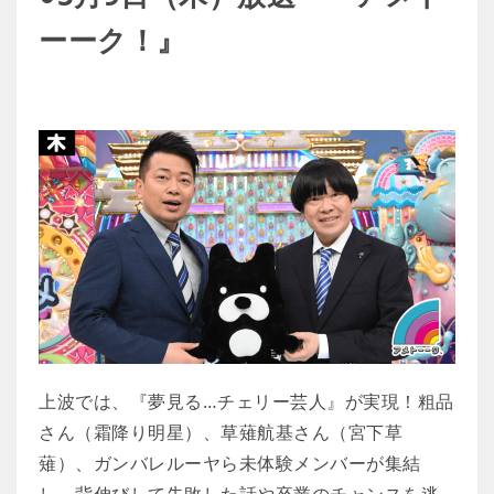
ーーク！』
上波では、『夢見る…チェリー芸人』が実現！粗品
さん（霜降り明星）、草薙航基さん（宮下草
薙）、ガンバレルーヤら未体験メンバーが集結