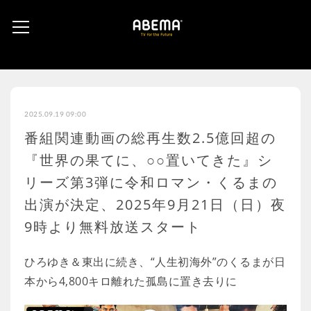
2025.09.19 09:00
番組関連動画の総再生数2.5億回超の
『世界の果てに、○○置いてきた』シ
リーズ第3弾に令和ロマン・くるまの
出演が決定、2025年9月21日（日）夜
9時より無料放送スタート
ひろゆき＆東出に続き、“人生初海外”のくるまが日
本から4,800キロ離れた孤島に置き去りに