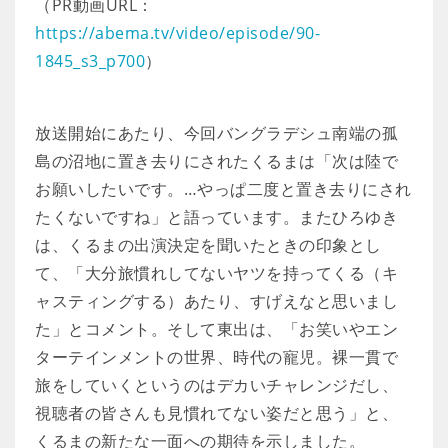
（PR動画URL：
https://abema.tv/video/episode/90-
1845_s3_p700
）
放送開始にあたり、今回バングラデシュ南端の孤
島の沼地に置き去りにされたくるまは「次は陸で
お願いしたいです。…やっぱ二度と置き去りにされ
たくないですね」と語っています。またひろゆき
は、くるまの出演決定を聞いたときの印象とし
て、「大分旅慣れしてないヤツを持ってくる（キ
ャスティングする）あたり、すげえなと思いまし
た」とコメント。そして東出は、「お笑いやエン
ターテインメントの世界、時代の寵児。裸一貫で
旅をしていくというのはデカいチャレンジだし、
視聴者の皆さんも見慣れてない姿だと思う」と、
くるまの新たな一面への期待を示しました。