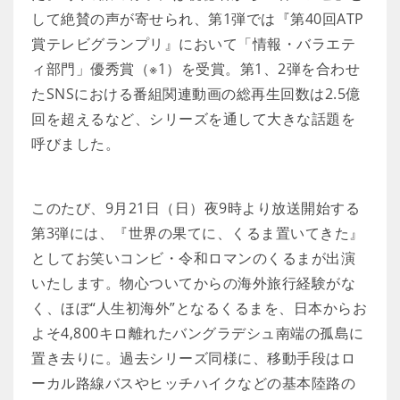
して絶賛の声が寄せられ、第1弾では『第40回ATP
賞テレビグランプリ』において「情報・バラエテ
ィ部門」優秀賞（※1）を受賞。第1、2弾を合わせ
たSNSにおける番組関連動画の総再生回数は2.5億
回を超えるなど、シリーズを通して大きな話題を
呼びました。
このたび、9月21日（日）夜9時より放送開始する
第3弾には、『世界の果てに、くるま置いてきた』
としてお笑いコンビ・令和ロマンのくるまが出演
いたします。物心ついてからの海外旅行経験がな
く、ほぼ“人生初海外”となるくるまを、日本からお
よそ4,800キロ離れたバングラデシュ南端の孤島に
置き去りに。過去シリーズ同様に、移動手段はロ
ーカル路線バスやヒッチハイクなどの基本陸路の