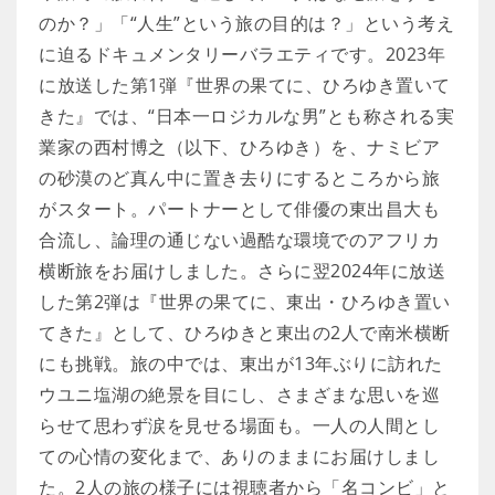
のか？」「“人生”という旅の目的は？」という考え
に迫るドキュメンタリーバラエティです。2023年
に放送した第1弾『世界の果てに、ひろゆき置いて
きた』では、“日本一ロジカルな男”とも称される実
業家の西村博之（以下、ひろゆき）を、ナミビア
の砂漠のど真ん中に置き去りにするところから旅
がスタート。パートナーとして俳優の東出昌大も
合流し、論理の通じない過酷な環境でのアフリカ
横断旅をお届けしました。さらに翌2024年に放送
した第2弾は『世界の果てに、東出・ひろゆき置い
てきた』として、ひろゆきと東出の2人で南米横断
にも挑戦。旅の中では、東出が13年ぶりに訪れた
ウユニ塩湖の絶景を目にし、さまざまな思いを巡
らせて思わず涙を見せる場面も。一人の人間とし
ての心情の変化まで、ありのままにお届けしまし
た。2人の旅の様子には視聴者から「名コンビ」と