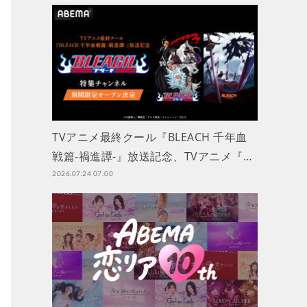
TVアニメ最終クール『BLEACH 千年血
戦篇-禍進譚-』放送記念、TVアニメ『…
2026.07.24 07:00