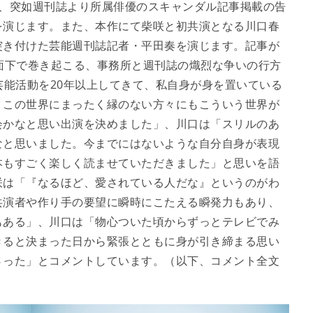
は、突如週刊誌より所属俳優のスキャンダル記事掲載の告
を演じます。また、本作にて柴咲と初共演となる川口春
突き付けた芸能週刊誌記者・平田奏を演じます。記事が
面下で巻き起こる、事務所と週刊誌の熾烈な争いの行方
芸能活動を20年以上してきて、私自身が身を置いている
、この世界にまったく縁のない方々にもこういう世界が
会かなと思い出演を決めました」、川口は「スリルのあ
なと思いました。今までにはないような自分自身が表現
本もすごく楽しく読ませていただきました」と思いを語
咲は「『なるほど、愛されている人だな』というのがわ
共演者や作り手の要望に瞬時にこたえる瞬発力もあり、
もある」、川口は「物心ついた頃からずっとテレビでみ
きると決まった日から緊張とともに身が引き締まる思い
さった」とコメントしています。（以下、コメント全文