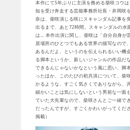
本作にて5年ぶりに主演を務める柴咲コウ
知を受け奔走する芸能事務所社長・井岡咲
奈は、柴咲演じる咲にスキャンダル記事を
出るまで、あと72時間。スキャンダルの水
は… 本作出演に関し、柴咲は「自分自身が
居場所のひとつでもある世界の描写なので
あるんだよ、というのを伝えられるいい機
る脚本というか、新しいジャンルの作品だ
できるんじゃないかなという風に思い、脚
ったほか、このたびの初共演について、柴
かるような、すごく気さくでありながら、
細かいことは気にしないという男前な一面
ていた大先輩なので、柴咲さんとご一緒で
だったんですが、すごくかわいがってくだ
掲載）