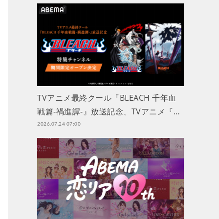
TVアニメ最終クール『BLEACH 千年血
戦篇-禍進譚-』放送記念、TVアニメ『…
2026.07.24 07:00