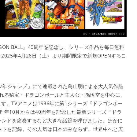
GON BALL』40周年を記念し、シリーズ作品を毎日無料
025年4月26日（土）より期間限定で新規OPENするこ
「週刊少年ジャンプ」にて連載された鳥山明による大人気作品
られる秘宝・ドラゴンボールと主人公・孫悟空を中心に、
。TVアニメは1986年に第1シリーズ『ドラゴンボー
昨年10月からは40周年を記念した最新シリーズ『ドラ
トレンドを席巻するなど大きな話題を呼びました。ほかに
ットを記録。その人気は日本のみならず、世界中へと広