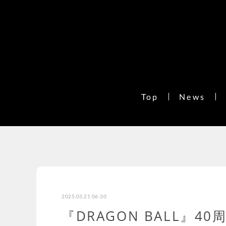
Top
News
2025.03.21 06:30
『DRAGON BALL』4