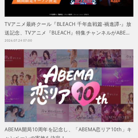
TVアニメ最終クール『BLEACH 千年血戦篇-禍進譚-』放
送記念、TVアニメ『BLEACH』特集チャンネルがABE…
2026.07.24 07:00
ABEMA開局10周年を記念し、「ABEMA恋リア10th」キ
ャンペーンの実施を決定！