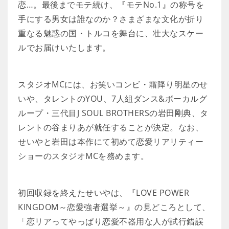
恋…。最後までモテ続け、『モテNo.1』の称号を
手にする男女は誰なのか？さまざまな文化が折り
重なる魅惑の国・トルコを舞台に、壮大なスケー
ルでお届けいたします。
スタジオMCには、お笑いコンビ・霜降り明星のせ
いや、タレントのYOU、7人組ダンス&ボーカルグ
ループ・三代目J SOUL BROTHERSの岩田剛典、タ
レントの谷まりあが就任することが決定。なお、
せいやと岩田は本作にて初めて恋愛リアリティー
ショーのスタジオMCを務めます。
初回収録を終えたせいやは、『LOVE POWER
KINGDOM～恋愛強者選挙～』の見どころとして、
「恋リアってやっぱり恋愛不器用な人が試行錯誤