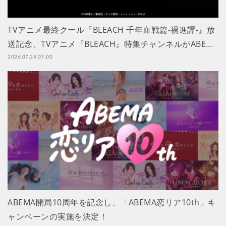
TVアニメ最終クール『BLEACH 千年血戦篇-禍進譚-』放
送記念、TVアニメ『BLEACH』特集チャンネルがABE…
2026.07.24 07:00
ABEMA開局10周年を記念し、「ABEMA恋リア10th」キ
ャンペーンの実施を決定！