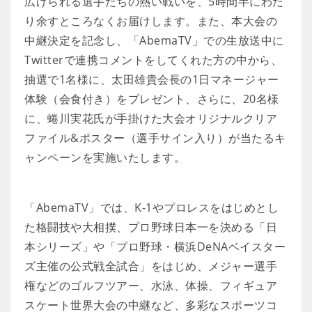
広げられる選手たちの熱い戦いを、5時間半にわた
り余すところなくお届けします。また、本大会の
中継決定を記念し、「AbemaTV」での生放送中に
Twitterで連携コメントをしてくれた方の中から、
抽選で1名様に、太田雄貴会長の1日マネージャー
体験（会食付き）をプレゼント、さらに、20名様
に、蜷川実花氏が手掛けた大会オリジナルクリア
ファイル&ポスター（選手サイン入り）が当たるキ
ャンペーンを実施いたします。
「AbemaTV」では、K-1やプロレスをはじめとし
た格闘技や大相撲、プロ野球日本一を決める「日
本シリーズ」や「プロ野球・横浜DeNAベイスター
ズ主催の公式戦全試合」をはじめ、メジャー選手
権などのゴルフツアー、水泳、体操、フィギュア
スケート世界大会の中継など、多彩なスポーツコ