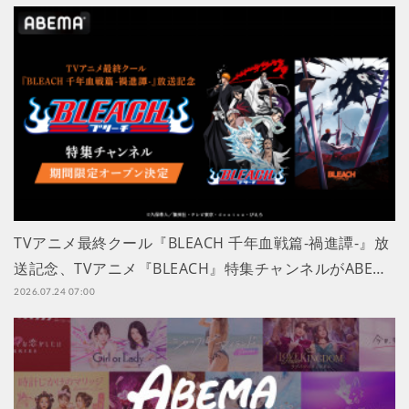
TVアニメ最終クール『BLEACH 千年血戦篇-禍進譚-』放
送記念、TVアニメ『BLEACH』特集チャンネルがABE…
2026.07.24 07:00