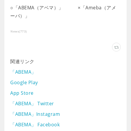
○「ABEMA（アベマ）」 ×「Ameba（アメ
ーバ）」
News
(
773
)
関連リンク
「ABEMA」
Google Play
App Store
「ABEMA」 Twitter
「ABEMA」Instagram
「ABEMA」 Facebook