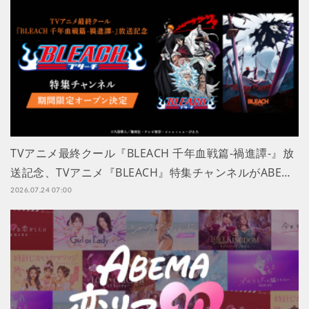
TVアニメ最終クール『BLEACH 千年血戦篇-禍進譚-』放
送記念、TVアニメ『BLEACH』特集チャンネルがABE…
2026.07.24 07:00