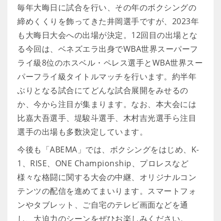
毎年大晦日に試合を行い、その年のボクシングの
締めくくりを飾ってきた井岡選手ですが、2023年
も大晦日大会への出場が決定。12回目の出場とな
る今回は、ベネズエラ出身でWBA世界スーパーフ
ライ級8位のホスベル・ペレス選手とWBA世界スー
パーフライ級タイトルマッチを行います。約半年
ぶりとなる試合にてどんな試合展開をみせるの
か、今から注目が集まります。なお、本大会には
比嘉大吾選手、堤駿斗選手、木村吉光選手ら注目
選手の出場も多数決定しています。
今後も「ABEMA」では、ボクシングをはじめ、K-
1、RISE、ONE Championship、プロレスなど
様々な格闘に関する大会の中継、オリジナルコン
テンツの配信を進めてまいります。スマートフォ
ンやタブレット、ご自宅のテレビ画面などを通
し、大迫力のシーンをぜひお楽しみください。