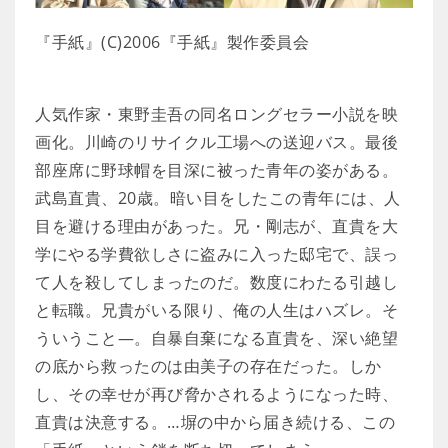
『手紙』(C)2006『手紙』製作委員会
人気作家・東野圭吾の同名ロングセラー小説を映
画化。川崎のリサイクル工場への送迎バス。最後
部座席に野球帽を目深に被った青年の姿がある。
武島直貴、20歳。暗い目をしたこの青年には、人
目を避ける理由があった。兄・剛志が、直貴を大
学にやる学費欲しさに盗みに入った邸宅で、誤っ
て人を殺してしまったのだ。数度にわたる引越し
と転職。兄貴がいる限り、俺の人生はハズレ。そ
ういうこと―。自暴自棄になる直貴を、深い絶望
の底から救ったのは由美子の存在だった。しか
し、その幸せが再び脅かされるようになった時、
直貴は決意する。…塀の中から届き続ける、この