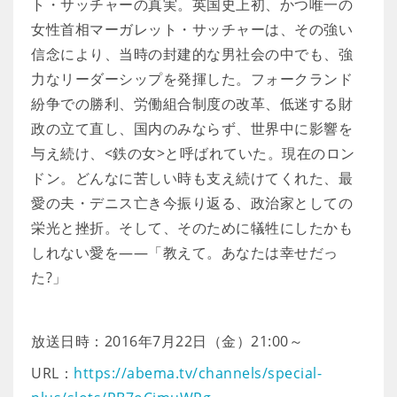
ト・サッチャーの真実。英国史上初、かつ唯一の
女性首相マーガレット・サッチャーは、その強い
信念により、当時の封建的な男社会の中でも、強
力なリーダーシップを発揮した。フォークランド
紛争での勝利、労働組合制度の改革、低迷する財
政の立て直し、国内のみならず、世界中に影響を
与え続け、<鉄の女>と呼ばれていた。現在のロン
ドン。どんなに苦しい時も支え続けてくれた、最
愛の夫・デニス亡き今振り返る、政治家としての
栄光と挫折。そして、そのために犠牲にしたかも
しれない愛を――「教えて。あなたは幸せだっ
た?」
放送日時：2016年7月22日（金）21:00～
URL：
https://abema.tv/channels/special-