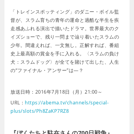
「トレインスポッティング」のダニー・ボイル監
督が、スラム育ちの青年の運命と過酷な半生を疾
走感あふれる演出で描いたドラマ。世界最大のク
イズショーで、残り一問まで辿り着いたスラムの
少年。間違えれば、一文無し。正解すれば、番組
史上最高額の賞金を手に入れる。〈スラムの負け
犬：スラムドッグ〉が全てを賭けて出した、人生
の“ファイナル・アンサー”は―？
放送日時：2016年7月18日（月）21:00～
URL：
https://abema.tv/channels/special-
plus/slots/Ph8ZaKP7RZ8
『ぼくたちと駐在さんの700日戦争』