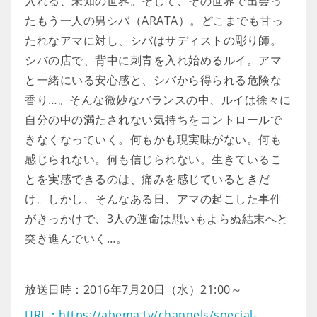
入れる、未知の世界。そして、その世界で出会っ
たもう一人の男シバ（ARATA）。どこまでも甘っ
たれなアマに対し、シバはサディストの彫り師。
シバの店で、背中に刺青を入れ始めるルイ。アマ
と一緒にいる安心感と、シバから得られる危険な
香り…。そんな微妙なバランスの中、ルイは徐々に
自分の中の満たされない気持ちをコントロールで
きなくなっていく。何もかも現実味がない。何も
感じられない。何も信じられない。生きているこ
とを実感できるのは、痛みを感じているときだ
け。しかし、そんなある日、アマの起こした事件
がきっかけで、3人の運命は思いもよらぬ結末へと
突き進んでいく…。
放送日時：2016年7月20日（水）21:00～
URL：https://abema.tv/channels/special-