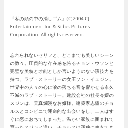
『私の頭の中の消しゴム』(C)2004 CJ
Entertainment Inc.& Sidus Pictures
Corporation. All rights reserved.
忘れられないセリフと、どこまでも美しいシーン
の数々。圧倒的な存在感を誇るチョン・ウソンと
完璧な美貌と才能としか言いようのない演技力を
持つ、ラブ・ストーリーの女王ソン・イェジン。
世界中の人々の心に涙の落ちる音を響かせる永久
不滅のラブ・ストーリー。建設会社の社長令嬢の
スジンは、天真爛漫なお嬢様。建築家志望のチョ
ルスとコンビニで運命的な出会いをし、二人はす
ぐに恋におちてしまった。温かい家族に囲まれて
育ったスジンと違い、チョルスは孤独に生きてき