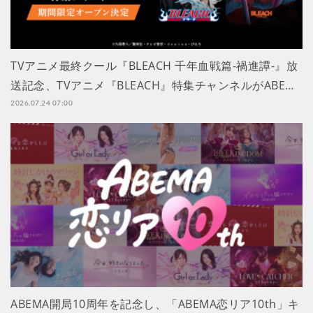
TVアニメ最終クール『BLEACH 千年血戦篇-禍進譚-』放
送記念、TVアニメ『BLEACH』特集チャンネルがABE…
2026.07.24 07:00
ABEMA開局10周年を記念し、「ABEMA恋リア10th」キ