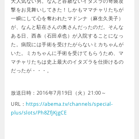
大人気ない男。なんと容赦ないイタズラの奇襲攻
撃をお見舞いしてきた！しかもママチャリたちが
一瞬にして心を奪われたマドンナ（麻生久美子）
が、なんと駐在さんの奥さんだったのだ。そんな
ある日、西条（石田卓也）が入院することになっ
た。病院には手術を受けたがらないミカちゃんが
いた。ミカちゃんに手術を受けてもらうため、マ
マチャリたちは史上最大のイタズラを仕掛けるの
だったが・・・。
放送日時：2016年7月19日（火）21:00～
URL：
https://abema.tv/channels/special-
plus/slots/Ph8ZfjKjgCE