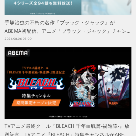
手塚治虫の不朽の名作『ブラック・ジャック』が
ABEMA初配信、アニメ「ブラック・ジャック」チャン…
2026.08.06 08:00
TVアニメ最終クール『BLEACH 千年血戦篇-禍進譚-』放
送記念、TVアニメ『BLEACH』特集チャンネルがABE…