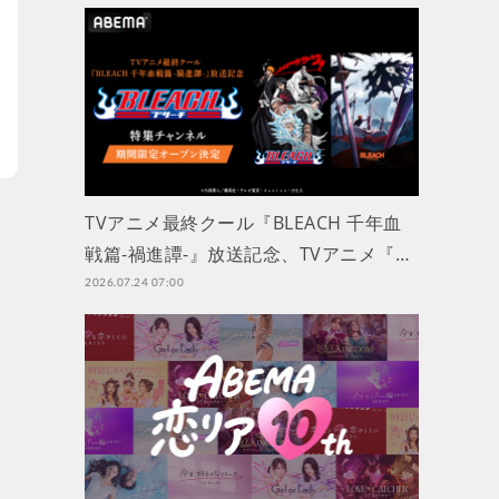
TVアニメ最終クール『BLEACH 千年血
戦篇-禍進譚-』放送記念、TVアニメ『…
2026.07.24 07:00