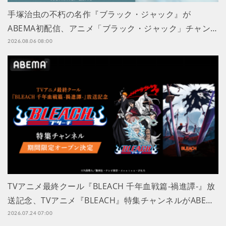
手塚治虫の不朽の名作『ブラック・ジャック』が
ABEMA初配信、アニメ「ブラック・ジャック」チャン…
2026.08.06 08:00
TVアニメ最終クール『BLEACH 千年血戦篇-禍進譚-』放
送記念、TVアニメ『BLEACH』特集チャンネルがABE…
2026.07.24 07:00