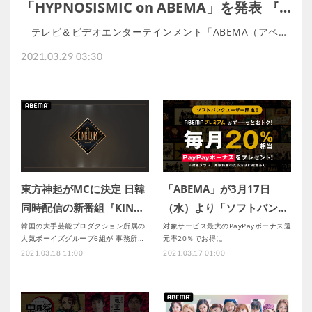
「HYPNOSISMIC on ABEMA」を発表 『…
テレビ＆ビデオエンターテインメント「ABEMA（アベ…
2021.03.29 03:30
東方神起がMCに決定 日韓
「ABEMA」が3月17日
同時配信の新番組『KIN…
（水）より「ソフトバン…
韓国の大手芸能プロダクション所属の
対象サービス最大のPayPayボーナス還
人気ボーイズグループ6組が 事務所…
元率20％でお得に
2021.03.18 11:00
2021.03.17 01:00