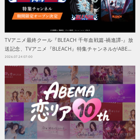
TVアニメ最終クール『BLEACH 千年血戦篇-禍進譚-』放
送記念、TVアニメ『BLEACH』特集チャンネルがABE…
2026.07.24 07:00