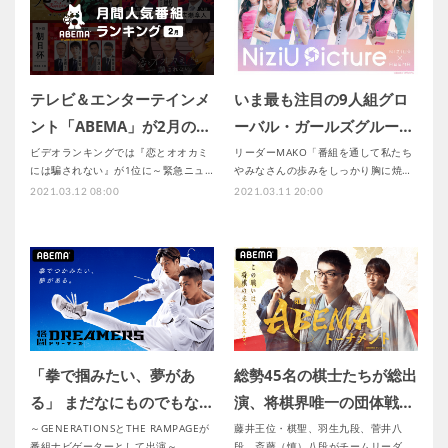
テレビ＆エンターテインメ
いま最も注目の9人組グロ
ント「ABEMA」が2月の…
ーバル・ガールズグルー…
ビデオランキングでは『恋とオオカミ
リーダーMAKO「番組を通して私たち
には騙されない』が1位に～緊急ニュ…
やみなさんの歩みをしっかり胸に焼…
2021.03.12 08:00
2021.03.11 20:00
「拳で掴みたい、夢があ
総勢45名の棋士たちが総出
る」 まだなにものでもな…
演、将棋界唯一の団体戦…
～GENERATIONSとTHE RAMPAGEが
藤井王位・棋聖、羽生九段、菅井八
番組ナビゲーターとして出演～
段、斎藤（慎）八段がチームリーダ…