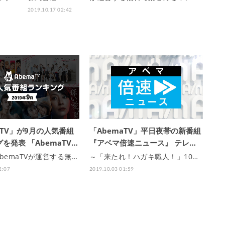
2019.10.17 02:42
aTV」が9月の人気番組
「AbemaTV」平日夜帯の新番組
を発表 「AbemaTV…
『アベマ倍速ニュース』 テレ…
bemaTVが運営する無…
～「来たれ！ハガキ職人！」10…
2:07
2019.10.03 01:59