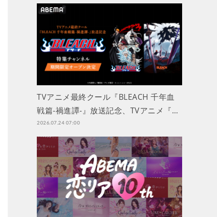
TVアニメ最終クール『BLEACH 千年血
戦篇-禍進譚-』放送記念、TVアニメ『…
2026.07.24 07:00