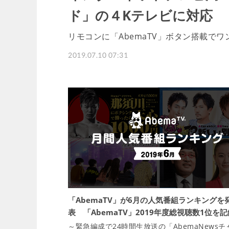
ド」の４Kテレビに対応
リモコンに「AbemaTV」ボタン搭載で
2019.07.10 07:31
「AbemaTV」が6月の人気番組ランキングを
表 「AbemaTV」2019年度総視聴数1位を記
～緊急編成で24時間生放送の「AbemaNewsチ