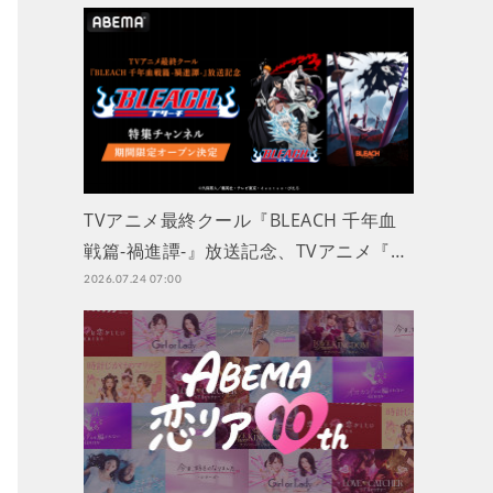
TVアニメ最終クール『BLEACH 千年血
戦篇-禍進譚-』放送記念、TVアニメ『…
2026.07.24 07:00