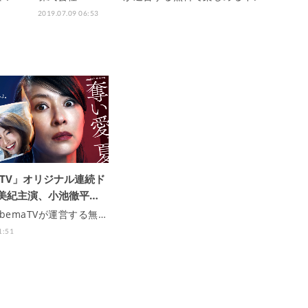
2019.07.09 06:53
aTV」オリジナル連続ド
野美紀主演、小池徹平…
bemaTVが運営する無…
1:51