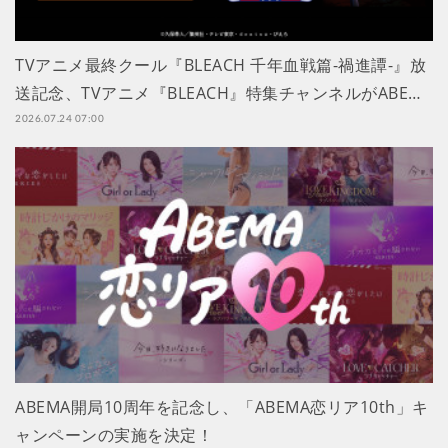
TVアニメ最終クール『BLEACH 千年血戦篇-禍進譚-』放
送記念、TVアニメ『BLEACH』特集チャンネルがABE…
2026.07.24 07:00
ABEMA開局10周年を記念し、「ABEMA恋リア10th」キ
ャンペーンの実施を決定！