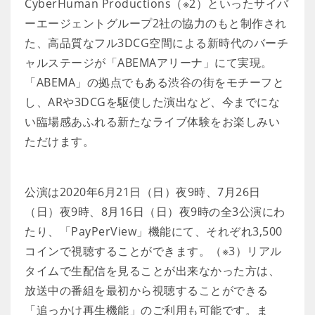
CyberHuman Productions（※2）といったサイバ
ーエージェントグループ2社の協力のもと制作され
た、高品質なフル3DCG空間による新時代のバーチ
ャルステージが「ABEMAアリーナ」にて実現。
「ABEMA」の拠点でもある渋谷の街をモチーフと
し、ARや3DCGを駆使した演出など、今までにな
い臨場感あふれる新たなライブ体験をお楽しみい
ただけます。
公演は2020年6月21日（日）夜9時、7月26日
（日）夜9時、8月16日（日）夜9時の全3公演にわ
たり、「PayPerView」機能にて、それぞれ3,500
コインで視聴することができます。（※3）リアル
タイムで生配信を見ることが出来なかった方は、
放送中の番組を最初から視聴することができる
「追っかけ再生機能」のご利用も可能です。ま