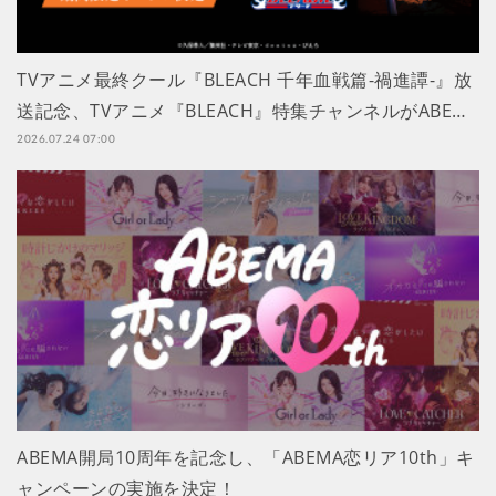
TVアニメ最終クール『BLEACH 千年血戦篇-禍進譚-』放
送記念、TVアニメ『BLEACH』特集チャンネルがABE…
2026.07.24 07:00
ABEMA開局10周年を記念し、「ABEMA恋リア10th」キ
ャンペーンの実施を決定！