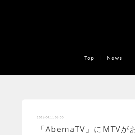
Top
News
2016.04.11 06:00
「AbemaTV」にMT