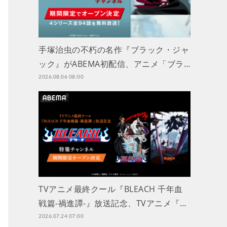
手塚治虫の不朽の名作『ブラック・ジャ
ック』がABEMA初配信、アニメ「ブラ…
2026.08.06 08:00
TVアニメ最終クール『BLEACH 千年血
戦篇-禍進譚-』放送記念、TVアニメ『…
2026.07.24 07:00