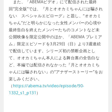
また、「ABEMAビデオ」にて配信された最終
回“完全版”では、『月とオオカミちゃんには騙され
ない スペシャルエピローグ』と題し、“オオカミ
ちゃん”だと明らかになった女性メンバーの心境や
最終告白を終えたメンバーたちのコメントなど未
公開映像を限定公開中のほか、「ABEMA プレミア
ム」限定エピソードを3月29日（日）より3週連続
で配信しています。シリーズ初の禁断企画とし
て、オオカミちゃん本人による舞台裏の全告白な
ど、本編では配信されなかった『月とオオカミち
ゃんには騙されない』の“アナザーストーリー”をお
楽しみください。
（
https://abema.tv/video/episode/90-
1332_s1_p131
）