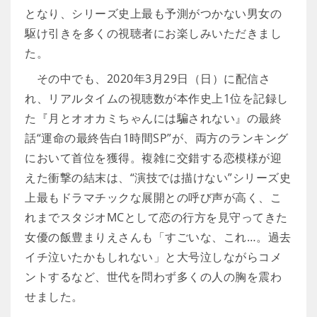
となり、シリーズ史上最も予測がつかない男女の
駆け引きを多くの視聴者にお楽しみいただきまし
た。
その中でも、2020年3月29日（日）に配信さ
れ、リアルタイムの視聴数が本作史上1位を記録し
た『月とオオカミちゃんには騙されない』の最終
話“運命の最終告白1時間SP”が、両方のランキング
において首位を獲得。複雑に交錯する恋模様が迎
えた衝撃の結末は、“演技では描けない”シリーズ史
上最もドラマチックな展開との呼び声が高く、こ
れまでスタジオMCとして恋の行方を見守ってきた
女優の飯豊まりえさんも「すごいな、これ…。過去
イチ泣いたかもしれない」と大号泣しながらコメ
ントするなど、世代を問わず多くの人の胸を震わ
せました。