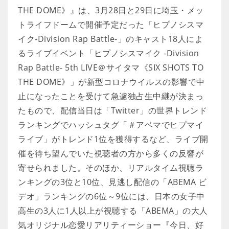
THE DOME》』は、3月28日と29日に埼玉・メッ
トライフドームで開催予定だった「ヒプノシスマ
イク-Division Rap Battle-」のキャスト18人によ
るライブイベント「ヒプノシスマイク -Division
Rap Battle- 5th LIVE＠サイタマ《SIX SHOTS TO
THE DOME》」が新型コロナウイルスの影響で中
止になったことを受けて急遽独占生中継が決まっ
たもので、配信当日は「Twitter」の世界トレンド
ランキングでハッシュタグ「＃アベマでヒプマイ
ライブ」がトレンド1位を獲得するなど、ライブ開
催を待ち望んでいた視聴者の方から多くの反響が
寄せられました。そのほか、リアルタイム視聴ラ
ンキングの3位と10位、見逃し配信の「ABEMA ビ
デオ」ランキングの6位～9位には、日本の女子中
高生の3人に1人以上が視聴する「ABEMA」の大人
気オリジナル恋愛リアリティーショー『今日、好