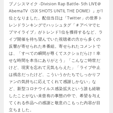
プノシスマイク -Division Rap Battle- 5th LIVE＠
AbemaTV《SIX SHOTS UNTIL THE DOME》』が1
位となりました。配信当日は「Twitter」の世界ト
レンドランキングでハッシュタグ「＃アベマでヒ
プマイライブ」がトレンド1位を獲得するなど、ラ
イブ開催を待ち望んでいた視聴者の方から多くの
反響が寄せられた本番組。寄せられたコメントで
は、「すべての瞬間が尊くてスクショだらけ！幸
せな時間を本当にありがとう」「こんなご時世だ
けど、現実を忘れて元気もらえた」「ライブ中止
は残念だったけど、こういうかたちでしっかりフ
ァンの気持ちに応えてくれて感謝しかない」な
ど、新型コロナウイルス感染拡大という誰も経験
したことがない未曾有の事態の中で、希望を与え
てくれる作品への感謝と敬意のこもった内容が目
立ちました。