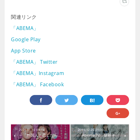
関連リンク
「ABEMA」
Google Play
App Store
「ABEMA」 Twitter
「ABEMA」Instagram
「ABEMA」 Facebook
2020.01.10 09:14
2019.12.20 01:00
～「外国人と恋したら…
「AbemaTV」最新オ…