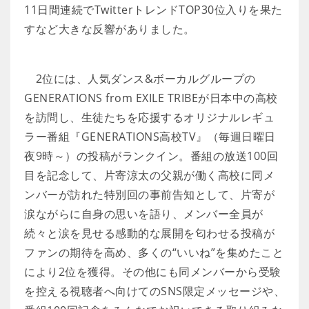
11日間連続でTwitterトレンドTOP30位入りを果た
すなど大きな反響がありました。
2位には、人気ダンス&ボーカルグループの
GENERATIONS from EXILE TRIBEが日本中の高校
を訪問し、生徒たちを応援するオリジナルレギュ
ラー番組『GENERATIONS高校TV』（毎週日曜日
夜9時～）の投稿がランクイン。番組の放送100回
目を記念して、片寄涼太の父親が働く高校に同メ
ンバーが訪れた特別回の事前告知として、片寄が
涙ながらに自身の思いを語り、メンバー全員が
続々と涙を見せる感動的な展開を匂わせる投稿が
ファンの期待を高め、多くの“いいね”を集めたこと
により2位を獲得。その他にも同メンバーから受験
を控える視聴者へ向けてのSNS限定メッセージや、