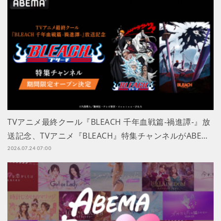
TVアニメ最終クール『BLEACH 千年血戦篇-禍進譚-』放
送記念、TVアニメ『BLEACH』特集チャンネルがABE…
2026.07.24 07:00