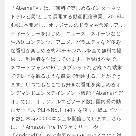
「AbemaTV」は、"無料で楽しめるインターネッ
トテレビ局"として展開する動画配信事業。2016年
4月に本開局し、オリジナルのドラマや恋愛リアリ
ティーショーをはじめ、ニュース、スポーツなど
生放送コンテンツ、アニメ、バラエティなど多彩
な番組が楽しめる約20チャンネルを全て無料で提
供し、利用者を伸ばしています。登録は不要で、
スマートフォンやPC、タブレットなど様々な端末
でテレビを観るような感覚で利用することができ
ます。いつでもどこでも好きな番組を楽しめるオ
ンデマンドエンタテインメント機能「Abemaビデ
オ」では、オリジナルエピソード数は国内発の動
画サービスで日本No.1（※1）を誇り、総エピソー
ド数は常時20,000本以上を配信しています。さら
に、「Amazon Fire TVファミリー」や
「AndroidTV」など主要なテレビデバイスにも対