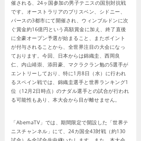
催される、24ヶ国参加の男子テニスの国別対抗戦
です。オーストラリアのブリスベン、シドニー、
パースの3都市にて開催され、ウィンブルドンに次
ぐ賞金約16億円という高額賞金に加え、終了直後
に全豪オープン予選が始まること、またポイント
が付与されることから、全世界注目の大会になっ
ております。今回、日本からは錦織圭、西岡良
仁、内山靖崇、添田豪、マクラクラン勉の5選手が
エントリーしており、特に1月8日（水）に行われ
るスペイン戦では、錦織圭選手と世界ランキング1
位（12月2日時点）のナダル選手との試合が行われ
る可能性もあり、本大会から目が離せません。
「AbemaTV」では、期間限定で開設した「世界テ
ニスチャンネル」にて、24カ国全43対戦（約130
試合）を全試合生中継いたします。また、本大会