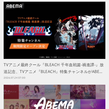
TVアニメ最終クール『BLEACH 千年血戦篇-禍進譚-』放
送記念、TVアニメ『BLEACH』特集チャンネルがABE…
2026.07.24 07:00