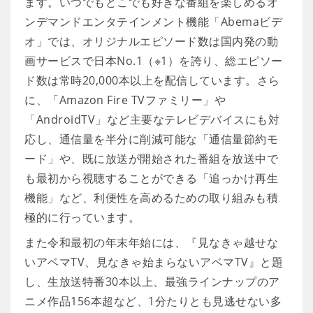
ます。いつでもどこでも好きな番組を楽しめるオ
ンデマンドエンタテインメント機能「Abemaビデ
オ」では、オリジナルエピソード数は国内発の動
画サービスで日本No.1（※1）を誇り、総エピソー
ド数は常時20,000本以上を配信しています。さら
に、「Amazon Fire TVファミリー」や
「AndroidTV」など主要なテレビデバイスにも対
応し、通信量を半分に削減可能な「通信量節約モ
ード」や、既に放送が開始された番組を放送中で
も最初から視聴することができる「追っかけ再生
機能」など、利便性を高めるための取り組みも積
極的に行っています。
また令和最初の年末年始には、『見なきゃ越せな
いアベマTV、見なきゃ始まらないアベマTV』と題
し、生放送特番30本以上、最強ラインナップのア
ニメ作品156本超など、1分たりとも見逃せない多