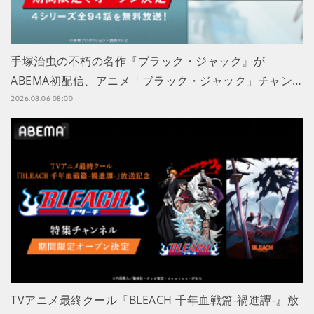
手塚治虫の不朽の名作『ブラック・ジャック』が
ABEMA初配信、アニメ「ブラック・ジャック」チャン…
2026.08.06 08:00
TVアニメ最終クール『BLEACH 千年血戦篇-禍進譚-』放