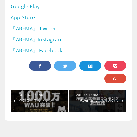
Google Play
App Store
「ABEMA」 Twitter
「ABEMA」Instagram
「ABEMA」 Facebook
2019.06.10 06:00
2019.05.13 06:00
インターネットテレビ…
「AbemaTV」が4月の…