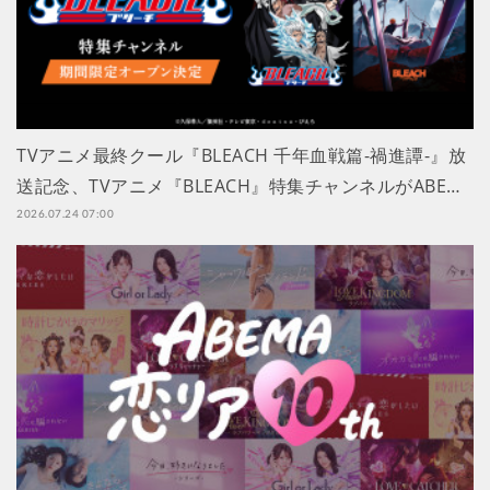
TVアニメ最終クール『BLEACH 千年血戦篇-禍進譚-』放
送記念、TVアニメ『BLEACH』特集チャンネルがABE…
2026.07.24 07:00