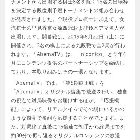
ナメントから出場する棋士8名を除く16名の出場枠
を決定する段位別予選トーナメントの組み合わせ
が発表されました。全現役プロ棋士に加えて、女
流棋士の里見香奈女流四冠および鈴木アマ名人が
出場します。開幕戦は、2019年6月22日（土）に
開催され、3名の棋士による九段戦で全2局が行わ
れます。「AbemaTV」は、「niconico」と今年4
月にコンテンツ提供のパートナーシップを締結し
ており、本取り組みはその一環となります。
「AbemaTV」では、「第5期叡王戦」を
「AbemaTV」オリジナル編集で放送を行い、独自
の視点で対局映像をお届けするほか、「応援機
能」によって、リアルタイムでその場にいるかの
ような感覚で番組を応援することができます。ま
た、対局終了直後に16倍速で初手から終局までを
約30分で振り返るオリジナルコンテンツの放送