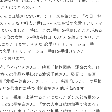
一発逆転を狙う物語です。黙っていては負け！果たして、
ることはできるのか！？
カミくんには騙されない❤』シリーズを筆頭に、『今日、好
ムステイ』など幅広い世代から人気を博す恋愛リアリティ
てまいりました。特に、この3番組を視聴したことがある
19歳の女性）の視聴者数は100万人を超えており、こ
人にあたります。そんな“恋愛リアリティーショー番
の恋愛リアリティーショー番組を手掛けてきた
なっております。
小説『べっぴんさん』、映画『植物図鑑 運命の恋、ひ
数多くの作品を手掛ける渡辺千穂さん。監督は、映画
画『愛唄―約束のナクヒトー』、映画『L♡DK 一つ屋根
などを代表作に持つ川村泰祐さん他が務めます。
ーショー番組へ出演することになったダンス部所属のフ
じるのは平祐奈さん。「女の人生は結婚相手で決まる」
感じていた麦は「ハイスペな相手と結婚したい！」と番