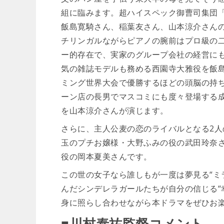
組に臨みます。超ハイスペック御曹司集団
飯島寛騎さん、稲葉友さん、山本涼介さんの
チリンガルながらピアノの腕前はプロ級の
ー的存在で、実家のグループ会社の経営に
気の雑誌モデルも務める西園寺大雅役を飯
ミング世界大会で優勝するほどの頭脳の持
ーン店の長男でマスコミにも度々登場する
を山本涼介さんが演じます。
さらに、主人公麦の恋のライバルとなる2
玉のプチお嬢様・大野ふみの役の武田玲奈
役の岡本夏美さんです。
この世の女子なら誰しもが一度は夢見る“ミ
んだシンデレラガールたちが自分の信じる“
身に照らし合わせながら本ドラマをぜひお
■川村泰祐監督コメント