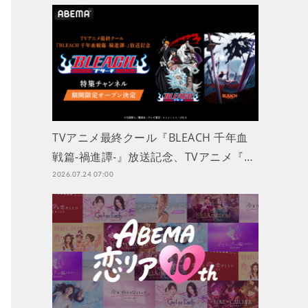
TVアニメ最終クール『BLEACH 千年血
戦篇-禍進譚-』放送記念、TVアニメ『…
2026.07.24 07:00