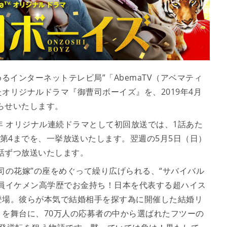
めるインターネットテレビ局”「AbemaTV（アベマティ
オリジナルドラマ『御曹司ボーイズ』を、2019年4月
知らせいたします。
周年 オリジナル連続ドラマとして初回放送では、1話あた
ら第4までを、一挙放送いたします。翌週の5月5日（日）
2話ずつ放送いたします。
司の花嫁”の座をめぐって繰り広げられる、“サバイバル
員イケメン高学歴でお金持ち！日本を代表する超ハイス
登場。彼らが本気で結婚相手を探す為に開催した結婚リ
を舞台に、70万人の応募者の中から選ばれたフツーの