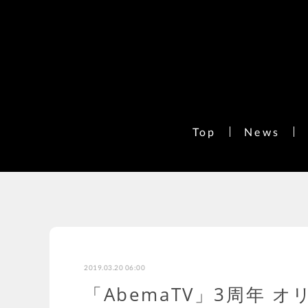
Top
News
2019.03.20 06:00
「AbemaTV」3周年 