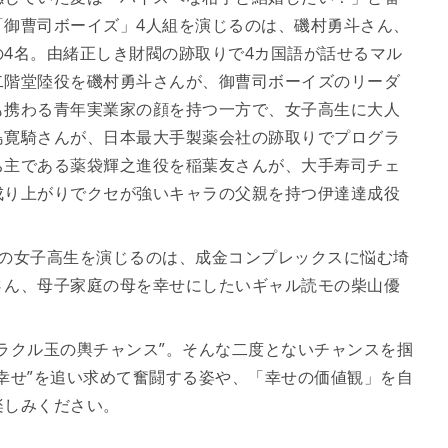
「御曹司ボーイズ」4人組を演じるのは、磯村勇斗さん、
4名。由緒正しき財閥の跡取りで4カ国語が話せるマル
二階堂陸役を磯村勇斗さんが、御曹司ボーイズのリーダ
も携わる青年実業家の顔を持つ一方で、女子高生に大人
島寛騎さんが、日本最大手製薬会社の跡取りでプログラ
ち主である薬袋輝之進役を稲葉友さんが、大手寿司チェ
成り上がりでクセが強いキャラの父親を持つ伊達達成役
人の女子高生を演じるのは、成金コンプレックスに悩む埼
さん、母子家庭の母を幸せにしたいギャル読モの柴山優
ラクル玉の輿チャンス”。そんな二度とないチャンスを掴
幸せ”を追い求めて奮闘する姿や、「幸せの価値観」を自
楽しみください。