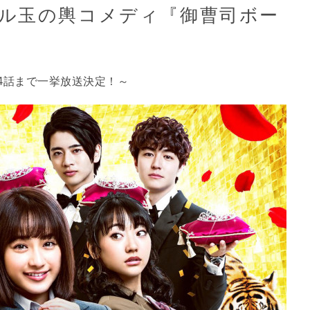
ル玉の輿コメディ『御曹司ボー
分×4話まで一挙放送決定！～