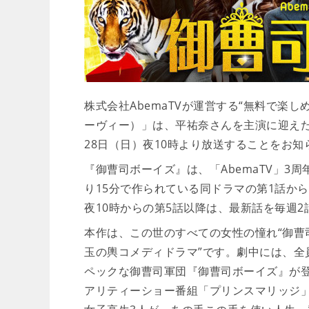
株式会社AbemaTVが運営する“無料で楽し
ーヴィー）」は、平祐奈さんを主演に迎えた
28日（日）夜10時より放送することをお
『御曹司ボーイズ』は、「AbemaTV」3
り15分で作られている同ドラマの第1話か
夜10時からの第5話以降は、最新話を毎週
本作は、この世のすべての女性の憧れ“御曹
玉の輿コメディドラマ”です。劇中には、全
ペックな御曹司軍団『御曹司ボーイズ』が
アリティーショー番組「プリンスマリッジ」