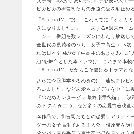
女子高生3人が、あの手この手を使い人生
ピカピカの御曹司たちの永遠の愛を射止め
「AbemaTV」では、これまでに『オオ
きになりました。』、『恋する♥週末ホー
ーショー番組を数シーズンにわたり放送し
全世代の視聴者のうち、女子中高生（15歳～
れは日本全国の女子中高生のおよそ3人に1
組”を舞台とした本ドラマは、これまで本物
「AbemaTV」だからこそ描けるドラマと
さらに今回脚本を務めるのは、連続テレビ
ろいました』など恋愛やコメディを中心に
『のだめカンタービレ 最終楽章後編』、映
の下 スキが二つ』など多くの恋愛青春映画
本作品で、御曹司たちとの恋愛リアリティ
ツーの女子高生である主人公・相原麦を演
父のパン屋を手伝う東大卒の母を見てそう