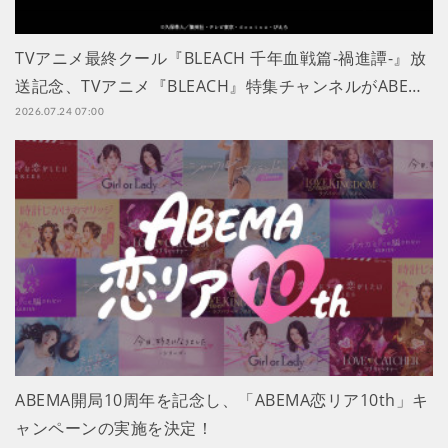
TVアニメ最終クール『BLEACH 千年血戦篇-禍進譚-』放
送記念、TVアニメ『BLEACH』特集チャンネルがABE…
2026.07.24 07:00
ABEMA開局10周年を記念し、「ABEMA恋リア10th」キ
ャンペーンの実施を決定！