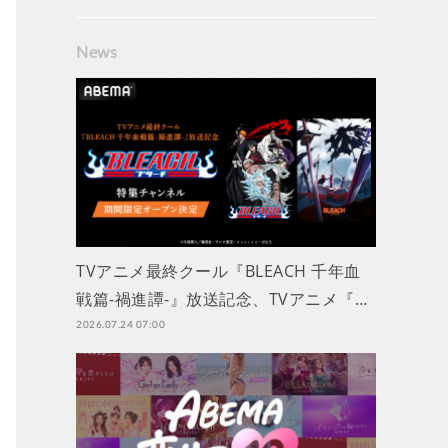
News
TVアニメ最終クール『BLEACH 千年血
戦篇-禍進譚-』放送記念、TVアニメ『…
2026.07.24 07:00