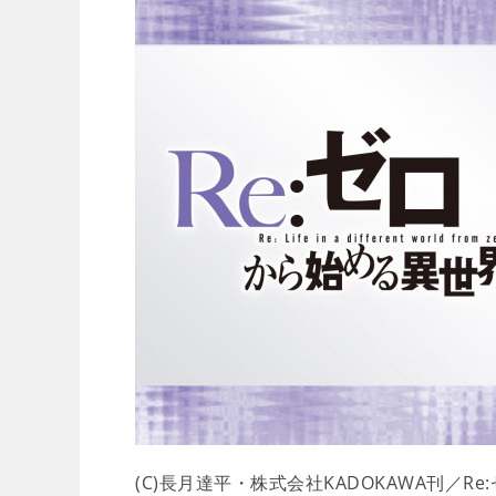
(C)長月達平・株式会社KADOKAWA刊／R