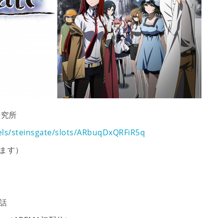
ト研究所
els/steinsgate/slots/ARbuqDxQRFiR5q
れます）
話