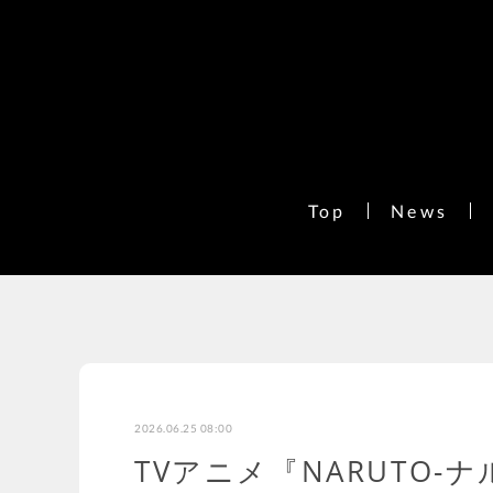
Top
News
2026.06.25 08:00
TVアニメ『NARUTO-