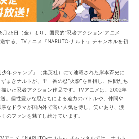
年6月26日（金）より、国民的“忍者アクション”アニメ
放送する、TVアニメ『NARUTO-ナルト-』チャンネルを初
り「週刊少年ジャンプ」（集英社）にて連載された岸本斉史に
ずまきナルトが、里一番の忍“火影”を目指し、仲間たち
描いた忍者アクション作品です。TVアニメは、2002年
を放送。個性豊かな忍たちによる迫力のバトルや、仲間や
重厚なドラマが国内外で高い人気を博し、笑いあり、涙
多くのファンを魅了し続けています。
Vアニメ『NARUTO-ナルト-』チャンネルでは、ナルト