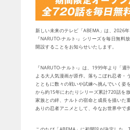
新しい未来のテレビ「ABEMA」は、2026
『NARUTO-ナルト-』シリーズを毎日無料
開設することをお知らせいたします。
『NARUTO-ナルト-』は、1999年よ
よる大人気漫画が原作。落ちこぼれ忍者・う
とともに数々の戦いや試練へ挑んでいく姿を
から約15年にわたりシリーズ累計720話
家族との絆、ナルトの宿命と成長を描いた
ありの忍者アニメとして、今なお世界中で
このたび「ABEMA」に初開設が決定した、T