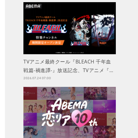
TVアニメ最終クール『BLEACH 千年血
戦篇-禍進譚-』放送記念、TVアニメ『…
2026.07.24 07:00